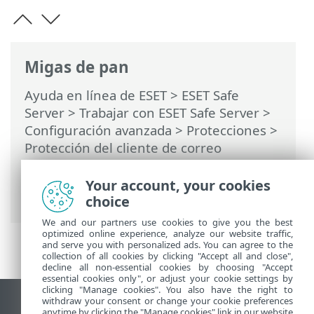
Migas de pan
Ayuda en línea de ESET
>
ESET Safe
Server
>
Trabajar con ESET Safe Server
>
Configuración avanzada
>
Protecciones
>
Protección del cliente de correo
electrónico
>
Protección de la casilla de
correo
>
Integraciones
> Volver a
Your account, your cookies
explorar los mensajes
choice
We and our partners use cookies to give you the best
optimized online experience, analyze our website traffic,
and serve you with personalized ads. You can agree to the
collection of all cookies by clicking "Accept all and close",
decline all non-essential cookies by choosing "Accept
essential cookies only", or adjust your cookie settings by
clicking "Manage cookies". You also have the right to
withdraw your consent or change your cookie preferences
Ver sitio del escritorio
anytime by clicking the "Manage cookies" link in our website