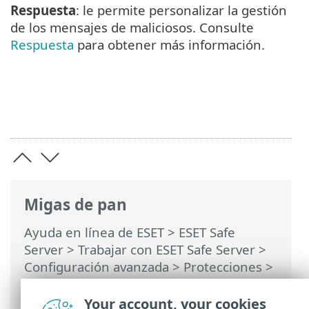
Respuesta
: le permite personalizar la gestión
de los mensajes de maliciosos. Consulte
Respuesta
para obtener más información.
Migas de pan
Ayuda en línea de ESET
>
ESET Safe
Server
>
Trabajar con ESET Safe Server
>
Configuración avanzada
>
Protecciones
>
Protección del cliente de correo
electrónico
> Protección de la casilla de
Your account, your cookies