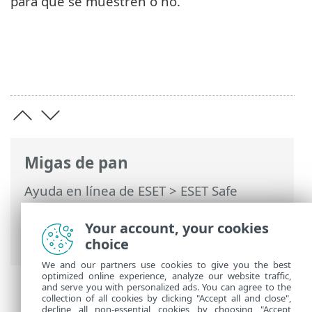
para que se muestren o no.
Migas de pan
Ayuda en línea de ESET
>
ESET Safe
Server
>
Trabajar con ESET Safe Server
>
Configuración avanzada
>
Notificaciones
Your account, your cookies
> Alertas interactivas
choice
We and our partners use cookies to give you the best
optimized online experience, analyze our website traffic,
and serve you with personalized ads. You can agree to the
collection of all cookies by clicking "Accept all and close",
decline all non-essential cookies by choosing "Accept