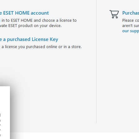
d
h
y
y
e