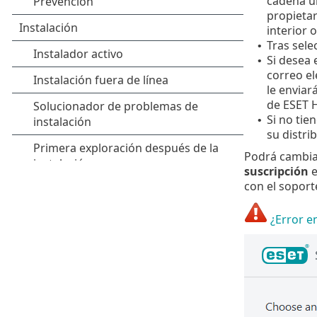
cadena ún
propietar
interior 
Tras sele
•
Si desea 
•
correo el
le enviar
de ESET 
Si no tie
•
su distri
Podrá cambiar
suscripción
e
con el soport
¿Error e