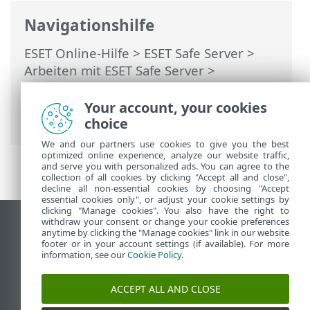
Navigationshilfe
ESET Online-Hilfe
>
ESET Safe Server
>
Arbeiten mit ESET Safe Server
>
Erweiterte Einstellungen
>
Benutzeroberfläche
> Einstellungen für
Your account, your cookies
den Zugriff
choice
We and our partners use cookies to give you the best
optimized online experience, analyze our website traffic,
and serve you with personalized ads. You can agree to the
collection of all cookies by clicking "Accept all and close",
decline all non-essential cookies by choosing "Accept
essential cookies only", or adjust your cookie settings by
clicking "Manage cookies". You also have the right to
withdraw your consent or change your cookie preferences
Desktop-Site anzeigen
anytime by clicking the "Manage cookies" link in our website
footer or in your account settings (if available). For more
End of Life
information, see our
Cookie Policy
.
ESET Knowledgebase
ESET-Forum
ACCEPT ALL AND CLOSE
ESET Status Portal