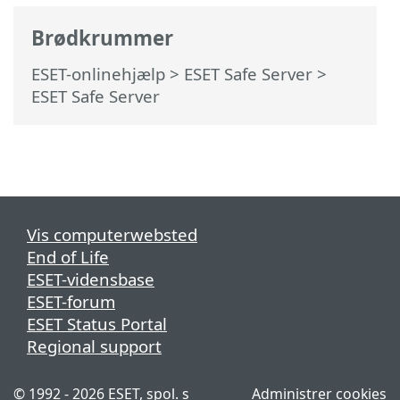
Brødkrummer
ESET-onlinehjælp
>
ESET Safe Server
>
ESET Safe Server
Vis computerwebsted
End of Life
ESET-vidensbase
ESET-forum
ESET Status Portal
Regional support
© 1992 - 2026 ESET, spol. s
Administrer cookies