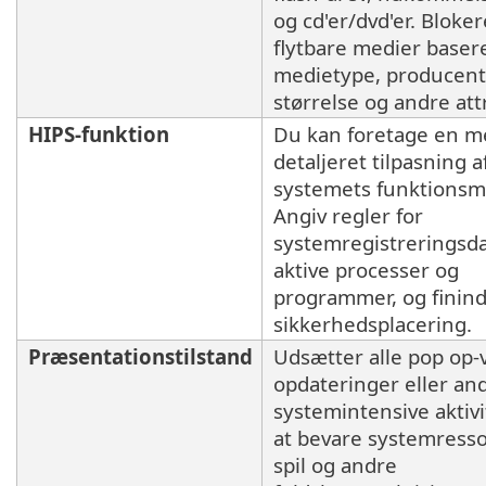
og cd'er/dvd'er. Bloker
flytbare medier baser
medietype, producent
størrelse og andre attr
HIPS-funktion
Du kan foretage en m
detaljeret tilpasning a
systemets funktionsm
Angiv regler for
systemregistreringsd
aktive processer og
programmer, og fininds
sikkerhedsplacering.
Præsentationstilstand
Udsætter alle pop op-
opdateringer eller an
systemintensive aktivi
at bevare systemresso
spil og andre