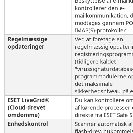
Beskyttelse af e-mailk
kontrollerer den e-
mailkommunikation, 
modtages gennem POP
IMAP(S)-protokoller.
Regelmæssige
Ved at foretage en
opdateringer
regelmæssig opdateri
registreringsprogra
(tidligere kaldet
"virussignaturdatabas
programmodulerne o
det maksimale
sikkerhedsniveau på 
ESET LiveGrid®
Du kan kontrollere 
(Cloud-drevet
af kørende processer o
omdømme)
direkte fra ESET Safe S
Enhedskontrol
Scanner automatisk al
flash-drev, hukommel