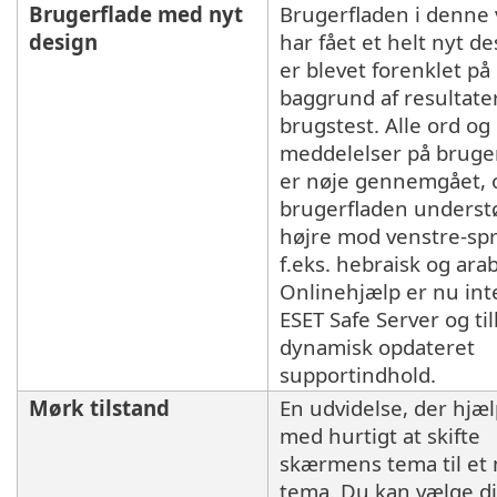
Brugerflade med nyt
Brugerfladen i denne 
design
har fået et helt nyt d
er blevet forenklet på
baggrund af resultater
brugstest. Alle ord og
meddelelser på bruge
er nøje gennemgået, 
brugerfladen underst
højre mod venstre-spr
f.eks. hebraisk og arab
Onlinehjælp er nu int
ESET Safe Server og ti
dynamisk opdateret
supportindhold.
Mørk tilstand
En udvidelse, der hjæl
med hurtigt at skifte
skærmens tema til et
tema. Du kan vælge di