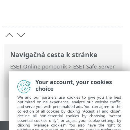
Navigačná cesta k stránke
ESET Online pomocník
>
ESET Safe Server
>
Práca s programom ESET Safe Server
>
Rozšírené nastavenia
>
Kontroly
>
Your account, your cookies
Detekcia malvéru
> Profily kontroly
choice
We and our partners use cookies to give you the best
optimized online experience, analyze our website traffic,
and serve you with personalized ads. You can agree to the
collection of all cookies by clicking "Accept all and close",
decline all non-essential cookies by choosing "Accept
essential cookies only", or adjust your cookie settings by
clicking "Manage cookies". You also have the right to
withdraw your consent or change your cookie preferences