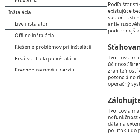
Podľa štatist
existujúce be
spoločnosti E
antivírusovéh
podrobnejšie 
Sťahovan
Tvorcovia mal
účinnosť šíre
zraniteľností
potenciálne r
operačný sys
Zálohujte
Tvorcovia ma
nefunkčnosť o
dáta na exter
po útoku do 