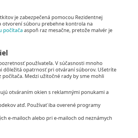
ootkitov je zabezpečená pomocou Rezidentnej
o otvorení súboru prebehne kontrola na
u počítača
aspoň raz mesačne, pretože malvér je
iel
obozretnosť používateľa. V súčasnosti mnoho
mi dôležitá opatrnosť pri otváraní súborov. Ušetríte
z počítača. Medzi užitočné rady by sme mohli
dujú otváraním okien s reklamnými ponukami a
kodekov atď. Používať iba overené programy
ných e‑mailoch alebo pri e‑mailoch od neznámych