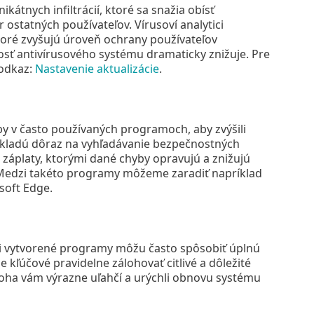
kátnych infiltrácií, ktoré sa snažia obísť
 ostatných používateľov. Vírusoví analytici
ktoré zvyšujú úroveň ochrany používateľov
osť antivírusového systému dramaticky znižuje. Pre
 odkaz:
Nastavenie aktualizácie
.
by v často používaných programoch, aby zvýšili
i kladú dôraz na vyhľadávanie bezpečnostných
záplaty, ktorými dané chyby opravujú a znižujú
ať. Medzi takéto programy môžeme zaradiť napríklad
soft Edge.
mi vytvorené programy môžu často spôsobiť úplnú
kľúčové pravidelne zálohovať citlivé a dôležité
loha vám výrazne uľahčí a urýchli obnovu systému