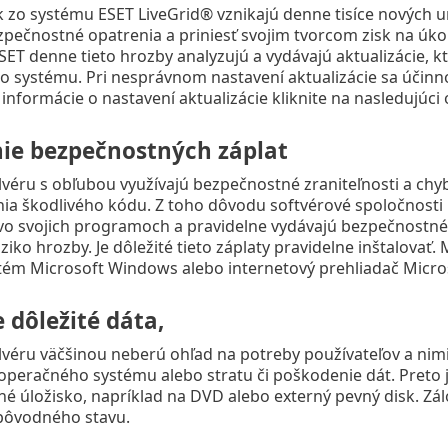
ík zo systému ESET LiveGrid® vznikajú denne tisíce nových uni
zpečnostné opatrenia a priniesť svojim tvorcom zisk na úkor
SET denne tieto hrozby analyzujú a vydávajú aktualizácie, 
o systému. Pri nesprávnom nastavení aktualizácie sa účinn
informácie o nastavení aktualizácie kliknite na nasledujúci
ie bezpečnostných záplat
véru s obľubou využívajú bezpečnostné zraniteľnosti a chy
nia škodlivého kódu. Z toho dôvodu softvérové spoločnost
 vo svojich programoch a pravidelne vydávajú bezpečnostné 
iziko hrozby. Je dôležité tieto záplaty pravidelne inštalov
tém Microsoft Windows alebo internetový prehliadač Micro
 dôležité dáta,
lvéru väčšinou neberú ohľad na potreby používateľov a ni
peračného systému alebo stratu či poškodenie dát. Preto je 
né úložisko, napríklad na DVD alebo externý pevný disk. Zá
pôvodného stavu.