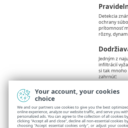
Pravidel
Detekcia znám
ochrany súbo
prítomnosť m
rôzny, dynami
Dodržiav
Jedným z naju
infiltrácií vy
si tak mnoho 
zahrnúť:
Obmedziť
•
Your account, your cookies
pod.
choice
Opatrnosť
•
a navštev
We and our partners use cookies to give you the best optimize
Opatrnosť
•
online experience, analyze our website traffic, and serve you wit
odosielat
personalized ads. You can agree to the collection of all cookies b
Nepoužív
clicking "Accept all and close", decline all non-essential cookies b
•
choosing "Accept essential cookies only", or adjust your cooki