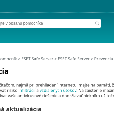
pomocník
>
ESET Safe Server
>
ESET Safe Server
> Prevencia
cia
očítačom, najmä pri prehliadaní internetu, majte na pamäti, 
vať riziko
infiltrácií
a
vzdialených útokov
. Na zaistenie max
vať vaše antivírusové riešenie a dodržiavať niekoľko užitočn
ná aktualizácia