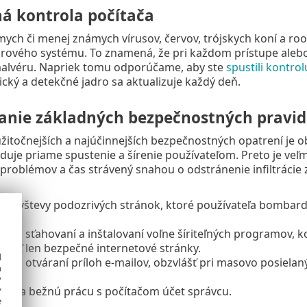
ná kontrola počítača
ych či menej známych vírusov, červov, trójskych koní a r
rového systému. To znamená, že pri každom prístupe aleb
alvéru. Napriek tomu odporúčame, aby ste
spustili kontrol
cký a detekčné jadro sa aktualizuje každý deň.
anie základných bezpečnostných pravid
žitočnejších a najúčinnejších bezpečnostných opatrení je 
žaduje priame spustenie a šírenie používateľom. Preto je veľ
problémov a čas strávený snahou o odstránenie infiltrácie 
 návštevy podozrivých stránok, ktoré používateľa bombar
 pri sťahovaní a inštalovaní voľne šíriteľných programov, 
ovať len bezpečné internetové stránky.
d
 pri otváraní príloh e‑mailov, obzvlášť pri masovo posiela
h
eľov.
y
ať na bežnú prácu s počítačom účet správcu.
y
e