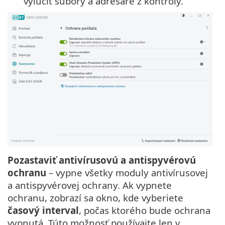
vylúčiť súbory a adresáre z kontroly.
Pozastaviť antivírusovú a antispyvérovú
ochranu
– vypne všetky moduly antivírusovej
a antispyvérovej ochrany. Ak vypnete
ochranu, zobrazí sa okno, kde vyberiete
časový interval
, počas ktorého bude ochrana
vypnutá. Túto možnosť používajte len v