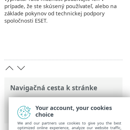
prípade, že ste skúsený používateľ, alebo na
základe pokynov od technickej podpory
spoločnosti ESET.
Navigačná cesta k stránke
ESET Online pomocník
>
ESET Safe Server
>
Práca s programom ESET Safe Server
>
Your account, your cookies
Nastavenia
> Ochrana počítača
choice
We and our partners use cookies to give you the best
optimized online experience, analyze our website traffic,