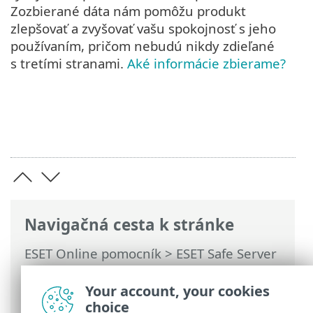
Zozbierané dáta nám pomôžu produkt
zlepšovať a zvyšovať vašu spokojnosť s jeho
používaním, pričom nebudú nikdy zdieľané
s tretími stranami.
Aké informácie zbierame?
Navigačná cesta k stránke
ESET Online pomocník
>
ESET Safe Server
>
Práca s programom ESET Safe Server
>
Rozšírené nastavenia
> Nastavenia
Your account, your cookies
ochrany osobných údajov
choice