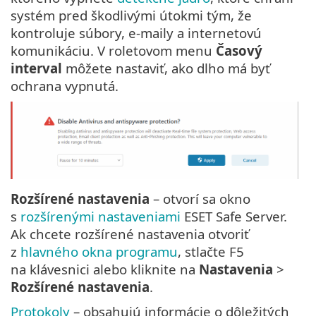
systém pred škodlivými útokmi tým, že
kontroluje súbory, e‑maily a internetovú
komunikáciu. V roletovom menu
Časový
interval
môžete nastaviť, ako dlho má byť
ochrana vypnutá.
Rozšírené nastavenia
– otvorí sa okno
s
rozšírenými nastaveniami
ESET Safe Server.
Ak chcete rozšírené nastavenia otvoriť
z
hlavného okna programu
, stlačte F5
na klávesnici alebo kliknite na
Nastavenia
>
Rozšírené nastavenia
.
Protokoly
– obsahujú informácie o dôležitých