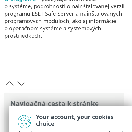
o systéme, podrobnosti o nainštalovanej verzii
programu ESET Safe Server a nainštalovaných
programových moduloch, ako aj informácie
o operačnom systéme a systémových
prostriedkoch.
Navigačná cesta k stránke
ESET Online pomocník
>
ESET Safe Server
Your account, your cookies
>
Ako začať
> Ikona na paneli úloh
choice