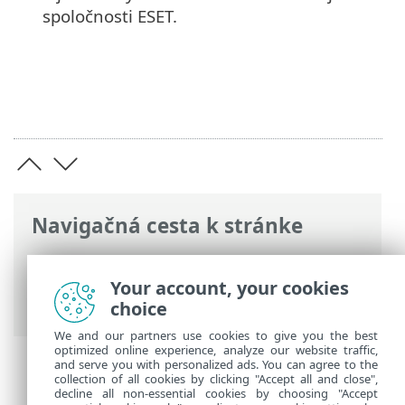
spoločnosti ESET.
Navigačná cesta k stránke
ESET Online pomocník
>
ESET Safe Server
>
Práca s programom ESET Safe Server
>
Your account, your cookies
Pomocník a podpora
> O ESET Safe Server
choice
We and our partners use cookies to give you the best
optimized online experience, analyze our website traffic,
and serve you with personalized ads. You can agree to the
collection of all cookies by clicking "Accept all and close",
decline all non-essential cookies by choosing "Accept