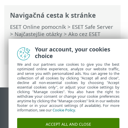
Navigačná cesta k stránke
ESET Online pomocník
>
ESET Safe Server
>
Najčastejšie otázky
>
Ako cez ESET
HOME vyriešiť problém deaktivovaného
produktu
> Produkt je deaktivovaný
Your account, your cookies
a zariadenie odpojené
choice
We and our partners use cookies to give you the best
optimized online experience, analyze our website traffic,
and serve you with personalized ads. You can agree to the
collection of all cookies by clicking "Accept all and close",
decline all non-essential cookies by choosing "Accept
essential cookies only", or adjust your cookie settings by
clicking "Manage cookies". You also have the right to
withdraw your consent or change your cookie preferences
Zobraziť stránku ako na počítači
anytime by clicking the "Manage cookies" link in our website
footer or in your account settings (if available). For more
End of Life
information, see our
Cookie Policy
.
Databáza znalostí ESET
ESET Fórum
ACCEPT ALL AND CLOSE