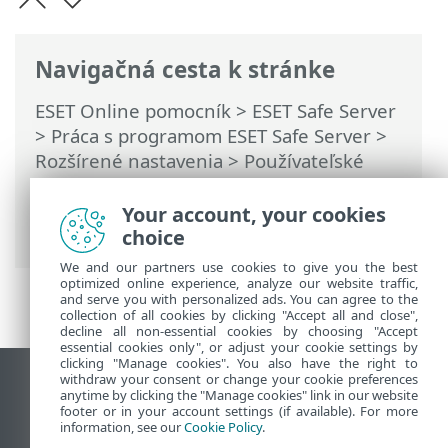
Navigačná cesta k stránke
ESET Online pomocník
>
ESET Safe Server
>
Práca s programom ESET Safe Server
>
Rozšírené nastavenia
>
Používateľské
rozhranie
>
Prezentačný režim
>
Aplikácie vylúčené z prezentačného
Your account, your cookies
režimu
choice
We and our partners use cookies to give you the best
optimized online experience, analyze our website traffic,
and serve you with personalized ads. You can agree to the
collection of all cookies by clicking "Accept all and close",
decline all non-essential cookies by choosing "Accept
essential cookies only", or adjust your cookie settings by
clicking "Manage cookies". You also have the right to
withdraw your consent or change your cookie preferences
Zobraziť stránku ako na počítači
anytime by clicking the "Manage cookies" link in our website
footer or in your account settings (if available). For more
End of Life
information, see our
Cookie Policy
.
Databáza znalostí ESET