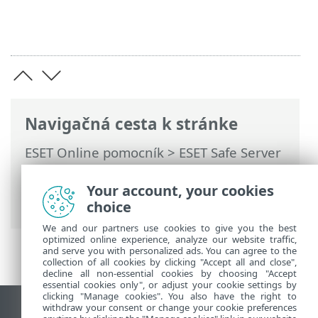
Navigačná cesta k stránke
ESET Online pomocník
>
ESET Safe Server
>
Práca s programom ESET Safe Server
>
Rozšírené nastavenia
>
Kontroly
>
Your account, your cookies
Kontrola sieťovej komunikácie
choice
We and our partners use cookies to give you the best
optimized online experience, analyze our website traffic,
and serve you with personalized ads. You can agree to the
collection of all cookies by clicking "Accept all and close",
decline all non-essential cookies by choosing "Accept
essential cookies only", or adjust your cookie settings by
clicking "Manage cookies". You also have the right to
withdraw your consent or change your cookie preferences
Zobraziť stránku ako na počítači