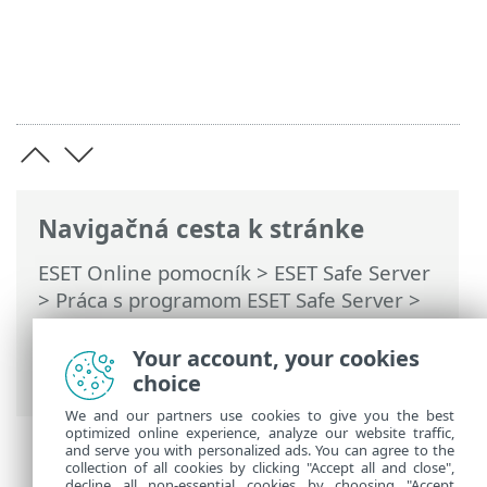
Navigačná cesta k stránke
ESET Online pomocník
>
ESET Safe Server
>
Práca s programom ESET Safe Server
>
Rozšírené nastavenia
>
Ochrana
>
Ochrana prístupu na web
> Kontrola
Your account, your cookies
komunikácie HTTP(S)
choice
We and our partners use cookies to give you the best
optimized online experience, analyze our website traffic,
and serve you with personalized ads. You can agree to the
collection of all cookies by clicking "Accept all and close",
decline all non-essential cookies by choosing "Accept