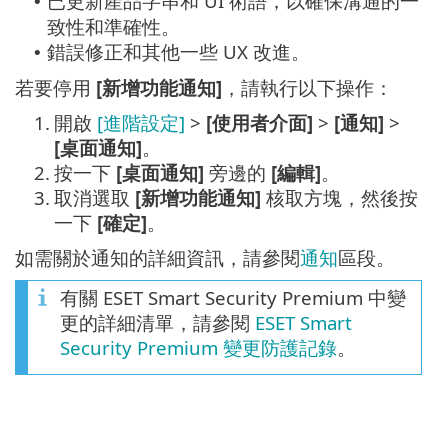
已更新產品字串和 UI 術語，以確保溝通的一
•
致性和準確性。
錯誤修正和其他一些 UX 改進。
•
若要停用
[新增功能通知]
，請執行以下操作：
1.
開啟
[進階設定]
>
[使用者介面]
>
[通知]
>
[桌面通知]
。
2.
按一下
[桌面通知]
旁邊的
[編輯]
。
3.
取消選取
[新增功能通知]
核取方塊，然後按
一下
[確定]
。
如需關於通知的詳細資訊，請參閱
通知
區段。
有關 ESET Smart Security Premium 中變
更的詳細清單，請參閱
ESET Smart
Security Premium 變更防護記錄
。