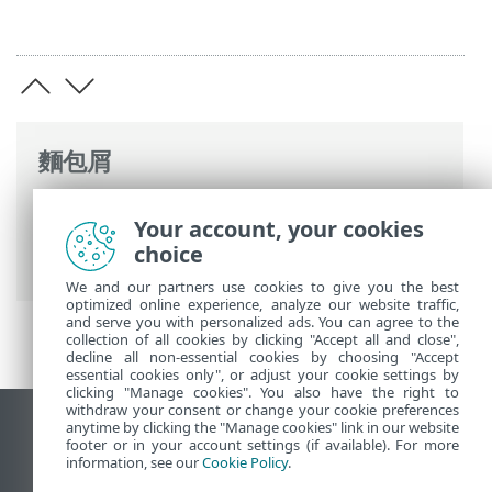
麵包屑
ESET 線上說明
>
ESET Smart Security
Your account, your cookies
Premium
>
ESET Smart Security Premium
choice
> 新增功能
We and our partners use cookies to give you the best
optimized online experience, analyze our website traffic,
and serve you with personalized ads. You can agree to the
collection of all cookies by clicking "Accept all and close",
decline all non-essential cookies by choosing "Accept
essential cookies only", or adjust your cookie settings by
clicking "Manage cookies". You also have the right to
withdraw your consent or change your cookie preferences
anytime by clicking the "Manage cookies" link in our website
檢視桌面網站
footer or in your account settings (if available). For more
End of Life
information, see our
Cookie Policy
.