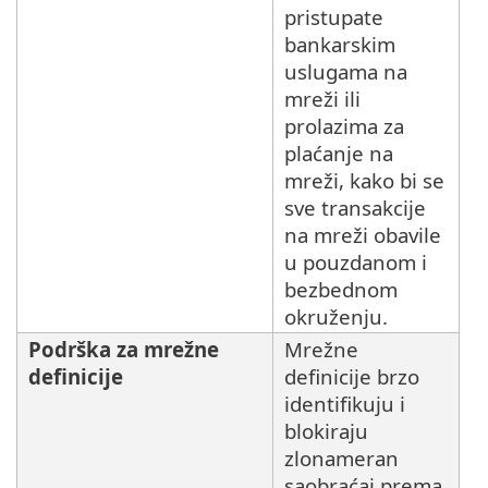
pristupate
bankarskim
uslugama na
mreži ili
prolazima za
plaćanje na
mreži, kako bi se
sve transakcije
na mreži obavile
u pouzdanom i
bezbednom
okruženju.
Podrška za mrežne
Mrežne
definicije
definicije brzo
identifikuju i
blokiraju
zlonameran
saobraćaj prema