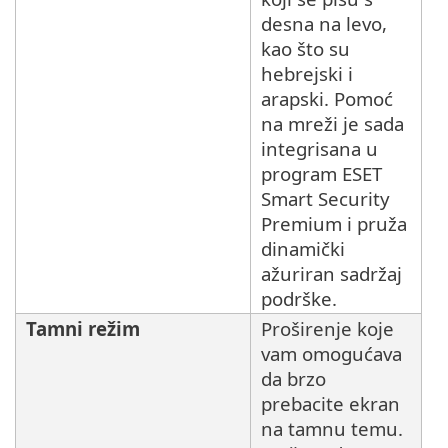
desna na levo,
kao što su
hebrejski i
arapski. Pomoć
na mreži je sada
integrisana u
program ESET
Smart Security
Premium i pruža
dinamički
ažuriran sadržaj
podrške.
Tamni režim
Proširenje koje
vam omogućava
da brzo
prebacite ekran
na tamnu temu.