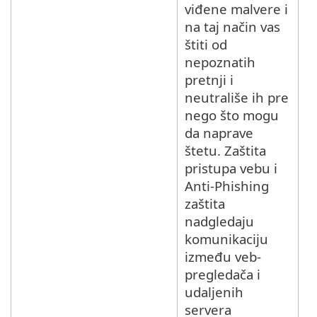
viđene malvere i
na taj način vas
štiti od
nepoznatih
pretnji i
neutrališe ih pre
nego što mogu
da naprave
štetu. Zaštita
pristupa vebu i
Anti-Phishing
zaštita
nadgledaju
komunikaciju
između veb-
pregledača i
udaljenih
servera