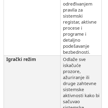
određivanjem
pravila za
sistemski
registar, aktivne
procese i
programe i
detaljno
podešavanje
bezbednosti.
Igrački režim
Odlaže sve
iskačuće
prozore,
ažuriranje ili
druge zahtevne
sistemske
aktivnosti kako bi
sačuvao
sistemske