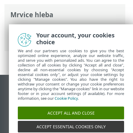
Mrvice hleba
ESET pomoć na mreži
>
ESET Smart
Security Premium
>
ESET Smart Security
Your account, your cookies
Premium
choice
We and our partners use cookies to give you the best
optimized online experience, analyze our website traffic,
and serve you with personalized ads. You can agree to the
collection of all cookies by clicking "Accept all and close",
decline all non-essential cookies by choosing "Accept
essential cookies only", or adjust your cookie settings by
clicking "Manage cookies". You also have the right to
withdraw your consent or change your cookie preferences
Prikaži lokaciju za računare
anytime by clicking the "Manage cookies" link in our website
footer or in your account settings (if available). For more
End of Life
information, see our
Cookie Policy
.
ESET Forum
ESET baza znanja
ACCEPT ALL AND CLOSE
ESET Status Portal
Regionalna podrška
ACCEPT ESSENTIAL COOKIES ONLY