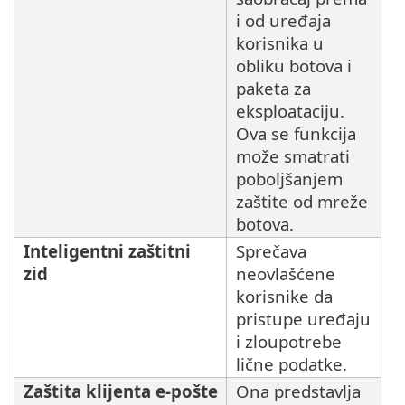
i od uređaja
korisnika u
obliku botova i
paketa za
eksploataciju.
Ova se funkcija
može smatrati
poboljšanjem
zaštite od mreže
botova.
Inteligentni zaštitni
Sprečava
zid
neovlašćene
korisnike da
pristupe uređaju
i zloupotrebe
lične podatke.
Zaštita klijenta e-pošte
Ona predstavlja