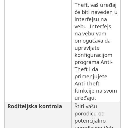
Theft, vaš uređaj
će biti naveden u
interfejsu na
vebu. Interfejs
na vebu vam
omogućava da
upravljate
konfiguracijom
programa Anti-
Theft i da
primenjujete
Anti-Theft
funkcije na svom
uređaju.
Roditeljska kontrola
Štiti vašu
porodicu od
potencijalno
uvredljivog Veb