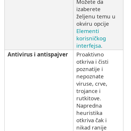
Možete da
izaberete
željenu temu u
okviru opcije
Elementi
korisničkog
interfejsa
.
Antivirus i antispajver
Proaktivno
otkriva i čisti
poznatije i
nepoznate
viruse, crve,
trojance i
rutkitove.
Napredna
heuristika
otkriva čak i
nikad ranije