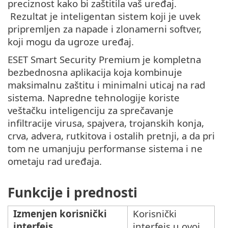
preciznost kako bi zaštitila vaš uređaj.
Rezultat je inteligentan sistem koji je uvek
pripremljen za napade i zlonamerni softver,
koji mogu da ugroze uređaj.
ESET Smart Security Premium je kompletna
bezbednosna aplikacija koja kombinuje
maksimalnu zaštitu i minimalni uticaj na rad
sistema. Napredne tehnologije koriste
veštačku inteligenciju za sprečavanje
infiltracije virusa, spajvera, trojanskih konja,
crva, advera, rutkitova i ostalih pretnji, a da pri
tom ne umanjuju performanse sistema i ne
ometaju rad uređaja.
Funkcije i prednosti
Izmenjen korisnički
Korisnički
interfejs
interfejs u ovoj