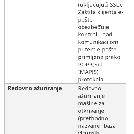
(uključujući SSL).
Zaštita klijenta e-
pošte
obezbeđuje
kontrolu nad
komunikacijom
putem e-pošte
primljene preko
POP3(S) i
IMAP(S)
protokola.
Redovno ažuriranje
Redovno
ažuriranje
mašine za
otkrivanje
(prethodno
nazvane „baza
virusnih