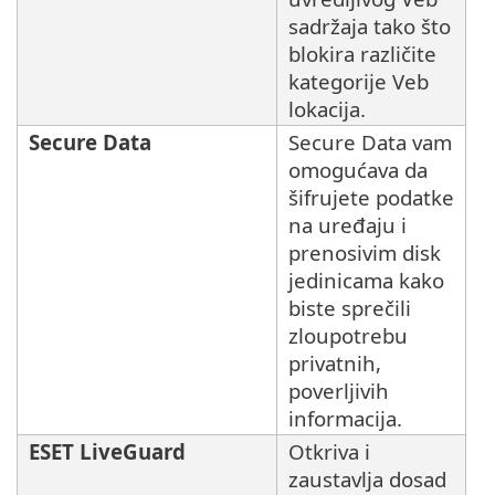
sadržaja tako što
blokira različite
kategorije Veb
lokacija.
Secure Data
Secure Data vam
omogućava da
šifrujete podatke
na uređaju i
prenosivim disk
jedinicama kako
biste sprečili
zloupotrebu
privatnih,
poverljivih
informacija.
ESET LiveGuard
Otkriva i
zaustavlja dosad