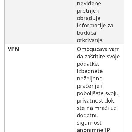
neviđene
pretnje i
obrađuje
informacije za
buduća
otkrivanja.
VPN
Omogućava vam
da zaštitite svoje
podatke,
izbegnete
neželjeno
praćenje i
poboljšate svoju
privatnost dok
ste na mreži uz
dodatnu
sigurnost
anonimne IP