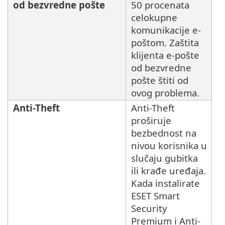
od bezvredne pošte
50 procenata
celokupne
komunikacije e-
poštom. Zaštita
klijenta e-pošte
od bezvredne
pošte štiti od
ovog problema.
Anti-Theft
Anti-Theft
proširuje
bezbednost na
nivou korisnika u
slučaju gubitka
ili krađe uređaja.
Kada instalirate
ESET Smart
Security
Premium i Anti-