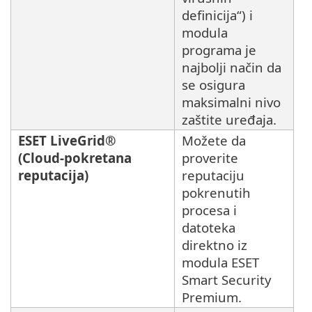
definicija“) i
modula
programa je
najbolji način da
se osigura
maksimalni nivo
zaštite uređaja.
ESET LiveGrid®
Možete da
(Cloud-pokretana
proverite
reputacija)
reputaciju
pokrenutih
procesa i
datoteka
direktno iz
modula ESET
Smart Security
Premium.