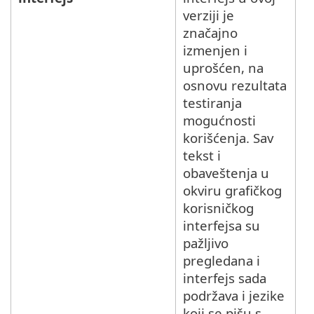
verziji je
značajno
izmenjen i
uprošćen, na
osnovu rezultata
testiranja
mogućnosti
korišćenja. Sav
tekst i
obaveštenja u
okviru grafičkog
korisničkog
interfejsa su
pažljivo
pregledana i
interfejs sada
podržava i jezike
koji se pišu s