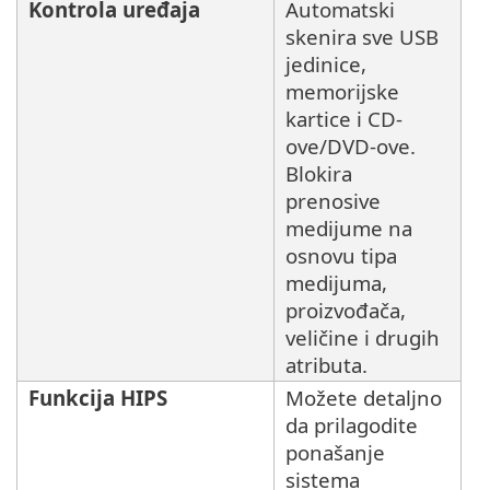
Kontrola uređaja
Automatski
skenira sve USB
jedinice,
memorijske
kartice i CD-
ove/DVD-ove.
Blokira
prenosive
medijume na
osnovu tipa
medijuma,
proizvođača,
veličine i drugih
atributa.
Funkcija HIPS
Možete detaljno
da prilagodite
ponašanje
sistema