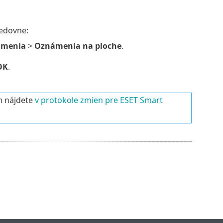
ledovne:
menia
>
Oznámenia na ploche
.
OK
.
m nájdete
v protokole zmien pre ESET Smart