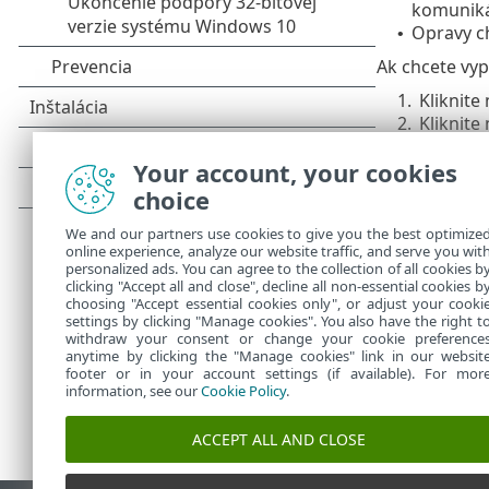
komuniká
Opravy ch
•
Ak chcete vy
1.
Kliknite
2.
Kliknite 
3.
Zrušte 
Your account, your cookies
Viac informác
choice
Podrob
We and our partners use cookies to give you the best optimize
Securi
online experience, analyze our website traffic, and serve you wit
personalized ads. You can agree to the collection of all cookies b
clicking "Accept all and close", decline all non-essential cookies b
choosing "Accept essential cookies only", or adjust your cooki
settings by clicking "Manage cookies". You also have the right t
withdraw your consent or change your cookie preference
anytime by clicking the "Manage cookies" link in our websit
footer or in your account settings (if available). For mor
information, see our
Cookie Policy
.
ACCEPT ALL AND CLOSE