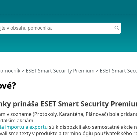
pomocník
>
ESET Smart Security Premium
>
ESET Smart Sec
ové?
nky prináša ESET Smart Security Premiu
m v zozname (Protokoly, Karanténa, Plánovač) bola pridaná
 ďalším akciám.
ia importu a exportu
sú k dispozícii ako samostatné akcie 
vali sme texty v produkte a terminológiu používateľského ro