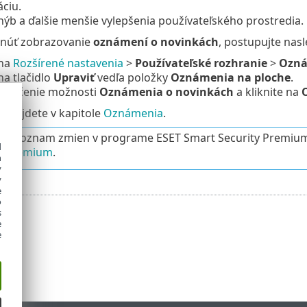
ciu.
ýb a ďalšie menšie vylepšenia používateľského prostredia.
pnúť zobrazovanie
oznámení o novinkách
, postupujte nas
 na
Rozšírené nastavenia
>
Používateľské rozhranie
>
Ozná
na tlačidlo
Upraviť
vedľa položky
Oznámenia na ploche
.
označenie možnosti
Oznámenia o novinkách
a kliknite na
ií nájdete v kapitole
Oznámenia
.
ný zoznam zmien v programe ESET Smart Security Premiu
d
ty Premium
.
h
y
y
e
o
s
e
e