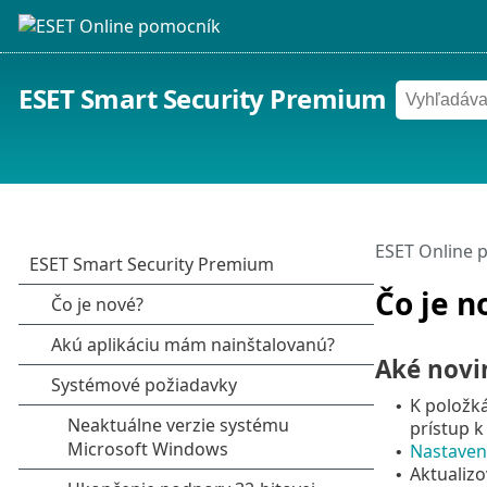
ESET Smart Security Premium
ESET Online 
Čo je n
Aké novi
K položká
•
prístup k
Nastaven
•
Aktualizo
•