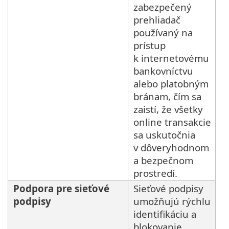
zabezpečený
prehliadač
používaný na
prístup
k internetovému
bankovníctvu
alebo platobným
bránam, čím sa
zaistí, že všetky
online transakcie
sa uskutočnia
v dôveryhodnom
a bezpečnom
prostredí.
Podpora pre sieťové
Sieťové podpisy
podpisy
umožňujú rýchlu
identifikáciu a
blokovanie