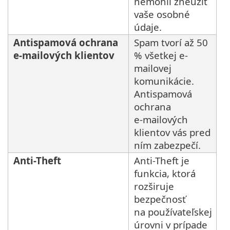
nemohli zneužiť
vaše osobné
údaje.
Antispamová ochrana
Spam tvorí až 50
e‑mailových klientov
% všetkej e-
mailovej
komunikácie.
Antispamová
ochrana
e‑mailových
klientov vás pred
ním zabezpečí.
Anti-Theft
Anti-Theft je
funkcia, ktorá
rozširuje
bezpečnosť
na používateľskej
úrovni v prípade