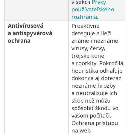
v sekcii
Prvky
používateľského
rozhrania
.
Antivírusová
Proaktívne
a antispyvérová
deteguje a lieči
ochrana
známe i neznáme
vírusy, červy,
trójske kone
a rootkity. Pokročilá
heuristika odhaľuje
dokonca aj doteraz
neznáme hrozby
a neutralizuje ich
skôr, než môžu
spôsobiť škodu vo
vašom počítači.
Ochrana prístupu
na web