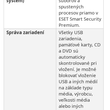
systém)
súborov a
spustených
procesov priamo v
ESET Smart Security
Premium.
Správa zariadení
Všetky USB
zariadenia,
pamäťové karty, CD
a DVD sú
automaticky
skontrolované pri
vložení. Je možné
blokovať vloženie
USB a iných médií
na základe typu
média, výrobcu,
veľkosti média
alebo iných