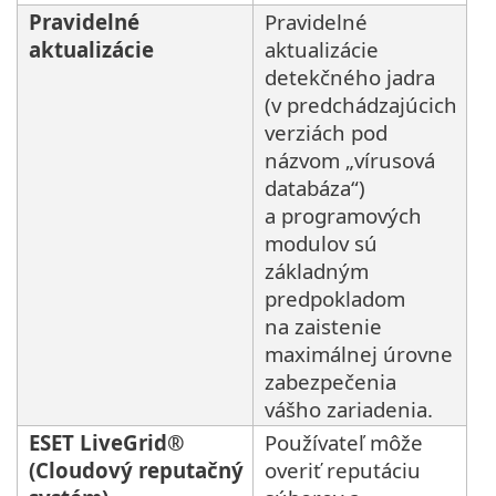
Pravidelné
Pravidelné
aktualizácie
aktualizácie
detekčného jadra
(v predchádzajúcich
verziách pod
názvom „vírusová
databáza“)
a programových
modulov sú
základným
predpokladom
na zaistenie
maximálnej úrovne
zabezpečenia
vášho zariadenia.
ESET LiveGrid®
Používateľ môže
(Cloudový reputačný
overiť reputáciu