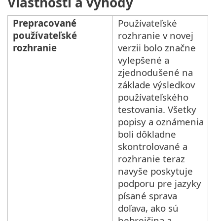
Vlastnosti a výhody
Prepracované
Používateľské
používateľské
rozhranie v novej
rozhranie
verzii bolo značne
vylepšené a
zjednodušené na
základe výsledkov
používateľského
testovania. Všetky
popisy a oznámenia
boli dôkladne
skontrolované a
rozhranie teraz
navyše poskytuje
podporu pre jazyky
písané sprava
doľava, ako sú
hebrejčina a