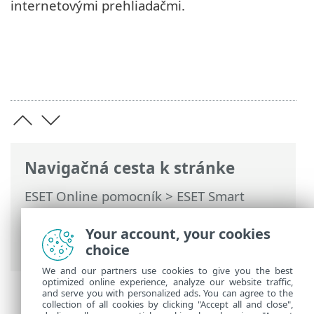
internetovými prehliadačmi.
Navigačná cesta k stránke
ESET Online pomocník
>
ESET Smart
Security Premium
>
Rozšírené nastavenia
>
Ochrana
>
Ochrana prehliadača
>
Your account, your cookies
Ochrana pri platbách a prehliadaní
choice
We and our partners use cookies to give you the best
optimized online experience, analyze our website traffic,
and serve you with personalized ads. You can agree to the
collection of all cookies by clicking "Accept all and close",