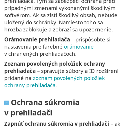
prehliadača. Tým sa zabezpečí ochrana pred
prípadnými zmenami vykonanými škodlivým
softvérom. Ak sa zistí škodlivý obsah, nebude
uložený do schránky. Namiesto toho sa
hrozba zablokuje a zobrazí sa upozornenie.
Orámovanie prehliadača
– prispôsobte si
nastavenia pre farebné
orámovanie
v chránených prehliadačoch.
Zoznam povolených položiek ochrany
prehliadača
– spravujte súbory a ID rozšírení
pridané na
zoznam povolených položiek
ochrany prehliadača
.
Ochrana súkromia
v prehliadači
Zapnúť ochranu súkromia v prehliadači
– ak