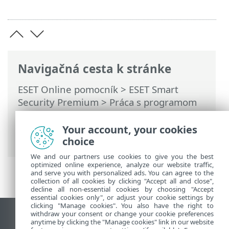
Navigačná cesta k stránke
ESET Online pomocník
>
ESET Smart
Security Premium
>
Práca s programom
ESET Smart Security Premium
>
Nastavenia
>
Bezpečnostné nástroje
>
Your account, your cookies
Ochrana pri platbách a prehliadaní
choice
We and our partners use cookies to give you the best
optimized online experience, analyze our website traffic,
and serve you with personalized ads. You can agree to the
collection of all cookies by clicking "Accept all and close",
decline all non-essential cookies by choosing "Accept
essential cookies only", or adjust your cookie settings by
clicking "Manage cookies". You also have the right to
withdraw your consent or change your cookie preferences
Zobraziť stránku ako na počítači
anytime by clicking the "Manage cookies" link in our website