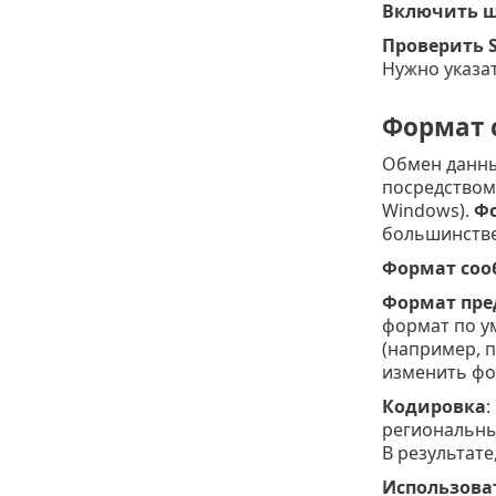
Включить ш
Проверить 
Нужно указат
Формат 
Обмен данны
посредством
Windows).
Фо
большинстве
Формат соо
Формат пре
формат по у
(например, 
изменить фо
Кодировка
:
региональных
В результате,
Использоват