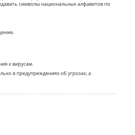
редавать символы национальных алфавитов по
щение.
ия к вирусам.
лько в предупреждениях об угрозах, а