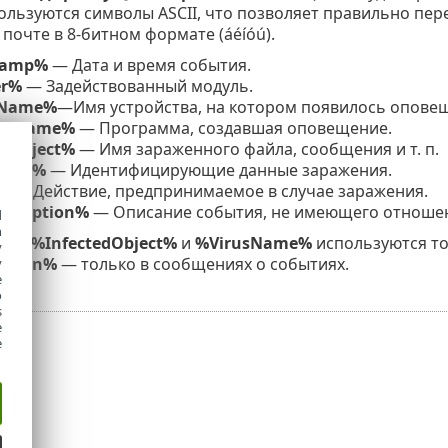
ользуются символы ASCII, что позволяет правильно пе
почте в 8-битном формате (áéíóú).
tamp%
— Дата и время события.
er%
— Задействованный модуль.
eName%
—Имя устройства, на котором появилось опове
amName%
— Программа, создавшая оповещение.
edObject%
— Имя зараженного файла, сообщения и т. п.
Name%
— Идентифицирующие данные заражения.
%
— Действие, предпринимаемое в случае заражения.
scription%
— Описание события, не имеющего отношен
d
h
лова
%InfectedObject%
и
%VirusName%
используются то
y
iption%
— только в сообщениях о событиях.
y
e
o
s
e
e