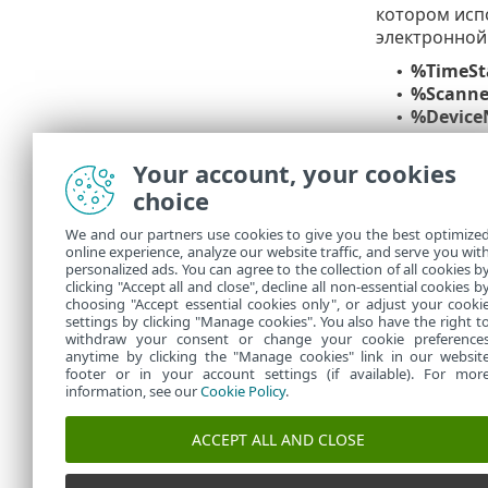
котором исп
электронной 
%TimeS
•
%Scann
•
%Devic
•
%Progr
•
%Infect
•
Your account, your cookies
%Virus
•
choice
%Action
•
%ErrorDe
•
We and our partners use cookies to give you the best optimize
online experience, analyze our website traffic, and serve you wit
Ключевые с
personalized ads. You can agree to the collection of all cookies b
%ErrorDescr
clicking "Accept all and close", decline all non-essential cookies b
choosing "Accept essential cookies only", or adjust your cooki
settings by clicking "Manage cookies". You also have the right t
withdraw your consent or change your cookie preference
anytime by clicking the "Manage cookies" link in our websit
footer or in your account settings (if available). For mor
information, see our
Cookie Policy
.
ACCEPT ALL AND CLOSE