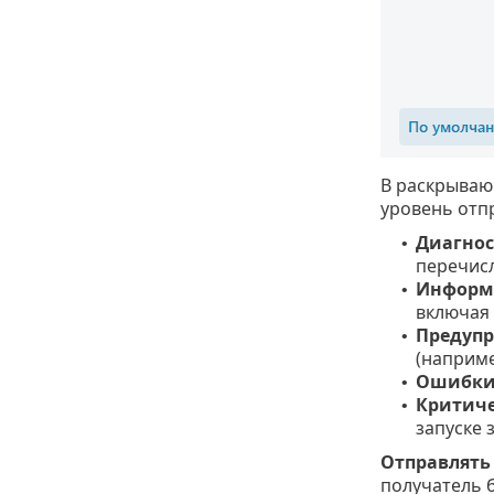
В раскрываю
уровень отп
Диагнос
•
перечис
Информ
•
включая 
Предуп
•
(наприме
Ошибк
•
Критич
•
запуске 
Отправлять
получатель 