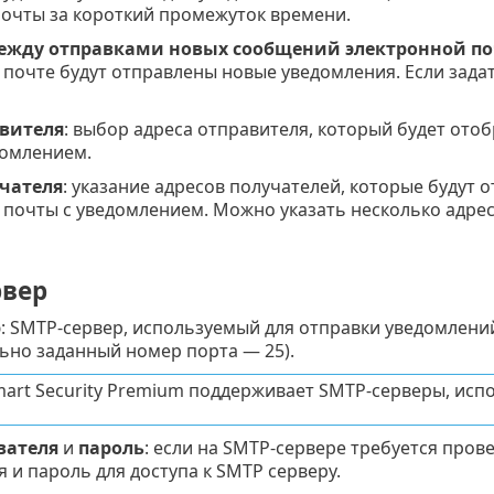
почты за короткий промежуток времени.
ежду отправками новых сообщений электронной по
почте будут отправлены новые уведомления. Если задат
авителя
: выбор адреса отправителя, который будет ото
домлением.
учателя
: указание адресов получателей, которые будут
почты с уведомлением. Можно указать несколько адресо
рвер
р
: SMTP-сервер, используемый для отправки уведомлений
ьно заданный номер порта — 25).
mart Security Premium поддерживает SMTP-серверы, ис
вателя
и
пароль
: если на SMTP-сервере требуется пров
 и пароль для доступа к SMTP серверу.