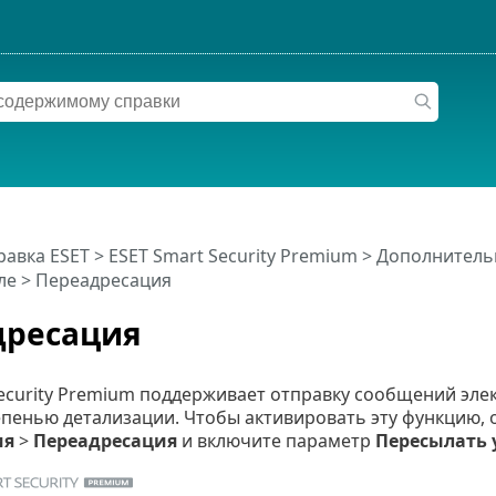
равка ESET
>
ESET Smart Security Premium
>
Дополнитель
ле
> Переадресация
дресация
Security Premium поддерживает отправку сообщений эл
епенью детализации. Чтобы активировать эту функцию,
ия
>
Переадресация
и включите параметр
Пересылать 