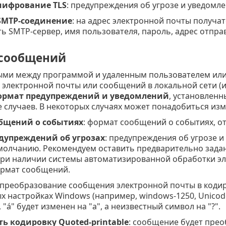
ифрование TLS
: предупреждения об угрозе и уведомл
SMTP-соединение
: на адрес электронной почты получа
ь SMTP-сервер, имя пользователя, пароль, адрес отправ
сообщений
ми между программой и удаленным пользователем или
 электронной почты или сообщений в локальной сети 
рмат предупреждений и уведомлений
, установленн
 случаев. В некоторых случаях может понадобиться из
бщений о событиях
: формат сообщений о событиях, о
дупреждений об угрозах
: предупреждения об угрозе 
молчанию. Рекомендуем оставить предварительно задан
при наличии системы автоматизированной обработки э
рмат сообщений.
 преобразование сообщения электронной почты в кодир
 настройках Windows (например, windows-1250, Unicode (UT
 "á" будет изменен на "a", а неизвестный символ на "?".
ь кодировку Quoted-printable
: сообщение будет преоб