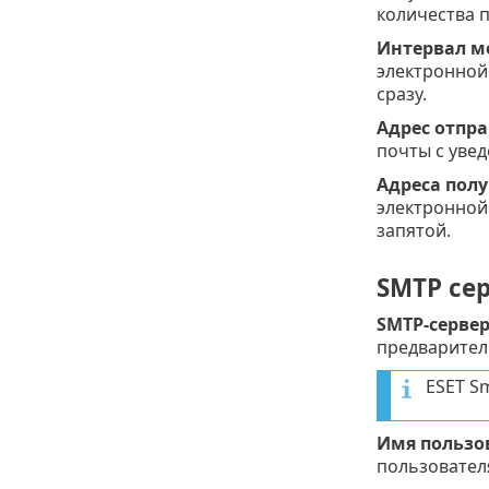
количества 
Интервал м
электронной 
сразу.
Адрес отпр
почты с уве
Адреса пол
электронной 
запятой.
SMTP се
SMTP-серве
предварител
ESET S
Имя пользо
пользователя