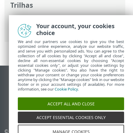
Trilhas
Ajuda on-line ESET
>
ESET Smart Security
Premium
>
Configuração avançada
>
Your account, your cookies
Notificações
choice
We and our partners use cookies to give you the best
optimized online experience, analyze our website traffic,
and serve you with personalized ads. You can agree to the
collection of all cookies by clicking "Accept all and close",
decline all non-essential cookies by choosing "Accept
essential cookies only", or adjust your cookie settings by
clicking "Manage cookies". You also have the right to
withdraw your consent or change your cookie preferences
Ver site para desktop
anytime by clicking the "Manage cookies" link in our website
footer or in your account settings (if available). For more
End of Life
information, see our
Cookie Policy
.
Base de conhecimento ESET
Fórum ESET
ACCEPT ALL AND CLOSE
ESET Status Portal
Suporte regional
ACCEPT ESSENTIAL COOKIES ONLY
© 1992 - 2026 ESET, spol. s
Gerenciar cookies
MANAGE COOKIES