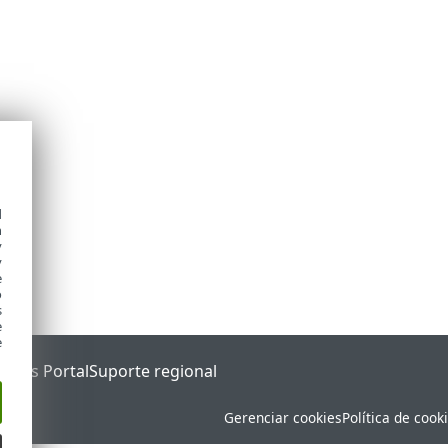
d
h
y
y
e
o
s
e
e
tatus Portal
Suporte regional
Gerenciar cookies
Política de cook