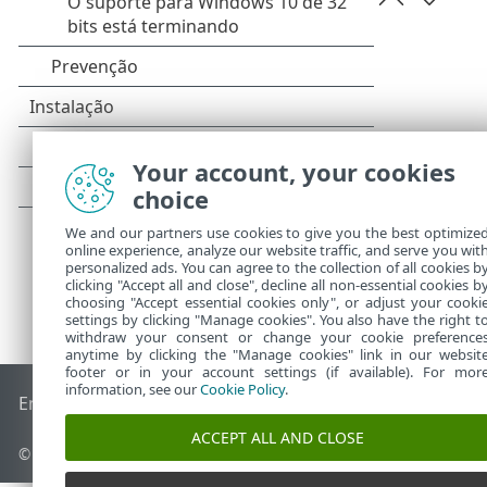
Your account, your cookies
choice
We and our partners use cookies to give you the best optimize
online experience, analyze our website traffic, and serve you wit
personalized ads. You can agree to the collection of all cookies b
clicking "Accept all and close", decline all non-essential cookies b
choosing "Accept essential cookies only", or adjust your cooki
settings by clicking "Manage cookies". You also have the right t
withdraw your consent or change your cookie preference
anytime by clicking the "Manage cookies" link in our websit
footer or in your account settings (if available). For mor
information, see our
Cookie Policy
.
End of Life
Base de conhecimento ESET
Fórum ESET
ESET S
ACCEPT ALL AND CLOSE
© 1992 - 2026 ESET, spol. s r.o. - Todos os direitos reservados.