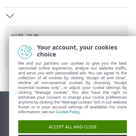
이동 경로
Your account, your cookies
ESET 온라인 도움말
>
ESET Smart Security
choice
Premium
>
ESET Smart Security Premium
We and our partners use cookies to give you the best
optimized online experience, analyze our website traffic,
and serve you with personalized ads. You can agree to the
collection of all cookies by clicking "Accept all and close",
decline all non-essential cookies by choosing "Accept
essential cookies only", or adjust your cookie settings by
clicking "Manage cookies". You also have the right to
withdraw your consent or change your cookie preferences
anytime by clicking the "Manage cookies" link in our website
데스크톱 사이트 보기
footer or in your account settings (if available). For more
End of Life
information, see our
Cookie Policy
.
ESET 지식 베이스
ACCEPT ALL AND CLOSE
ESET 포럼