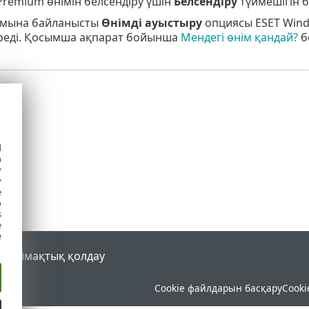
 Premium өнімін белсендіру үшін
Белсендіру
түймешігін 
ымына байланысты
Өнімді ауыстыру
опциясы ESET Wind
ереді. Қосымша ақпарат бойынша
Мендегі өнім қандай?
б
d
h
y
y
e
o
s
e
e
al
Аймақтық қолдау
Cookie файлдарын басқару
Cooki