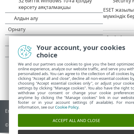
Security
ESET жазыл
мүмкіндік б
Your account, your cookies
choice
We and our partners use cookies to give you the best optimize
online experience, analyze our website traffic, and serve you wit
personalized ads. You can agree to the collection of all cookies b
clicking "Accept all and close", decline all non-essential cookies b
choosing "Accept essential cookies only", or adjust your cooki
settings by clicking "Manage cookies". You also have the right t
withdraw your consent or change your cookie preference
anytime by clicking the "Manage cookies" link in our websit
footer or in your account settings (if available). For mor
information, see our
Cookie Policy
.
End of Life
ESET білім қоры
ESET форумы
ESET Status Port
ACCEPT ALL AND CLOSE
© 1992 - 2026 ESET, spol. s r.o. - Барлық құқықтары қорғалған.