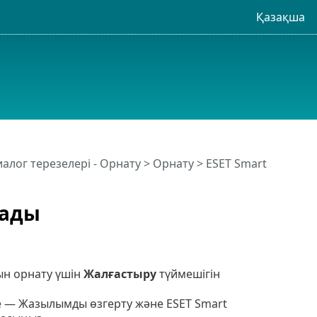
Қазақша
алог терезелері - Орнату > Орнату > ESET Smart
лады
сын орнату үшін
Жалғастыру
түймешігін
де — Жазылымды өзгерту және ESET Smart