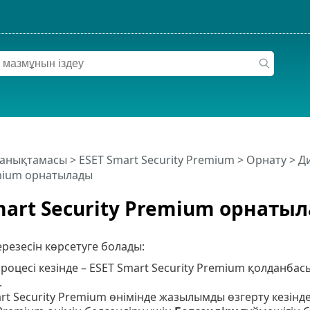
 анықтамасы
>
ESET Smart Security Premium
>
Орнату
> Ди
emium орнатылады
mart Security Premium орнаты
ерезесін көрсетуге болады:
роцесі кезінде – ESET Smart Security Premium қолданба
.
rt Security Premium өнімінде жазылымды өзгерту кезін