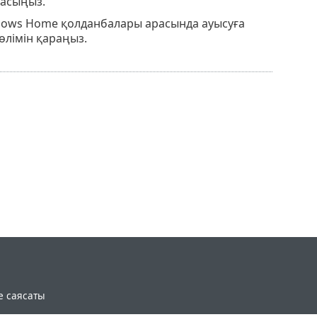
басыңыз.
ows Home қолданбалары арасында ауысуға
өлімін қараңыз.
e саясаты