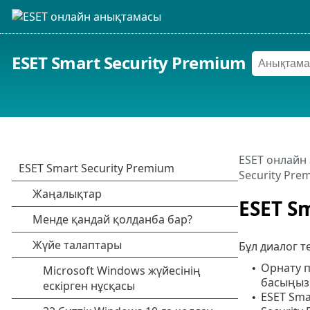
ESET Smart Security Premium
ESET онлайн
Security Pr
ESET S
Бұл диалог т
Орнату п
•
басыңыз
ESET Sma
•