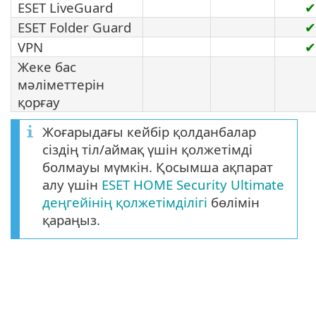
ESET LiveGuard
✔
ESET Folder Guard
✔
VPN
✔
Жеке бас
мәліметтерін
қорғау
Жоғарыдағы кейбір қолданбалар
сіздің тіл/аймақ үшін қолжетімді
болмауы мүмкін. Қосымша ақпарат
алу үшін
ESET HOME Security Ultimate
деңгейінің қолжетімділігі
бөлімін
қараңыз.