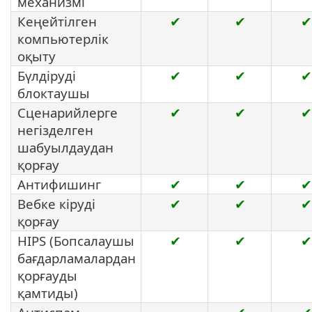
механизмі
Кеңейтілген
✔
✔
✔
компьютерлік
оқыту
Бүлдіруді
✔
✔
✔
блоктаушы
Сценарийлерге
✔
✔
✔
негізделген
шабуылдаудан
қорғау
Антифишинг
✔
✔
✔
Вебке кіруді
✔
✔
✔
қорғау
HIPS (Бопсалаушы
✔
✔
✔
бағдарламалардан
қорғауды
қамтиды)