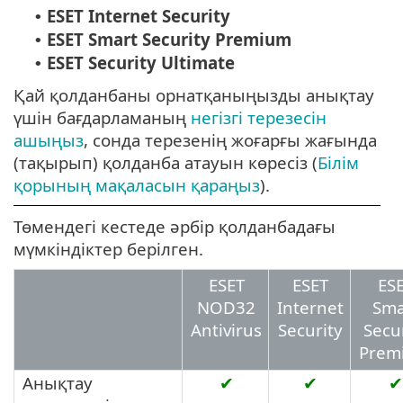
ESET Internet Security
•
ESET Smart Security Premium
•
ESET Security Ultimate
•
Қай қолданбаны орнатқаныңызды анықтау
үшін бағдарламаның
негізгі терезесін
ашыңыз
, сонда терезенің жоғарғы жағында
(тақырып) қолданба атауын көресіз (
Білім
қорының мақаласын қараңыз
).
Төмендегі кестеде әрбір қолданбадағы
мүмкіндіктер берілген.
ESET
ESET
ES
NOD32
Internet
Sma
Antivirus
Security
Secu
Prem
Анықтау
✔
✔
✔