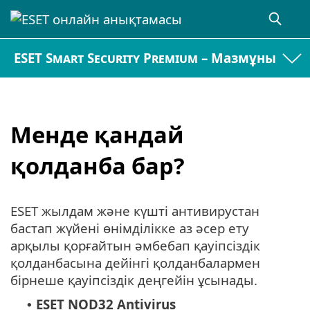
ESET Smart Security Premium – Мазмұны
Менде қандай
қолданба бар?
ESET жылдам және күшті антивирустан
бастап жүйені өнімділікке аз әсер ету
арқылы қорғайтын әмбебап қауіпсіздік
қолданбасына дейінгі қолданбалармен
бірнеше қауіпсіздік деңгейін ұсынады.
ESET NOD32 Antivirus
•