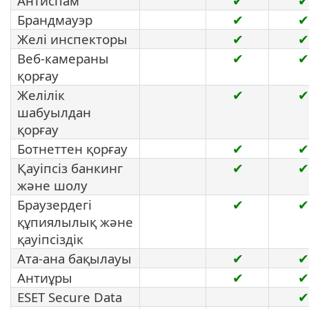
Антиспам
✔
✔
Брандмауэр
✔
✔
Желі инспекторы
✔
✔
Веб-камераны
✔
✔
қорғау
Желілік
✔
✔
шабуылдан
қорғау
Ботнеттен қорғау
✔
✔
Қауіпсіз банкинг
✔
✔
және шолу
Браузердегі
✔
✔
құпиялылық және
қауіпсіздік
Ата-ана бақылауы
✔
✔
Антиұры
✔
✔
ESET Secure Data
✔