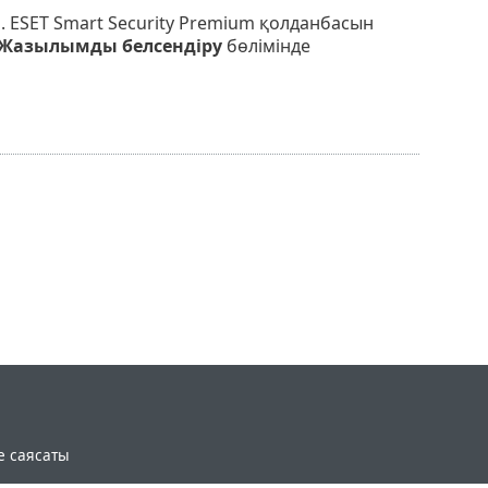
ді. ESET Smart Security Premium қолданбасын
Жазылымды белсендіру
бөлімінде
e саясаты