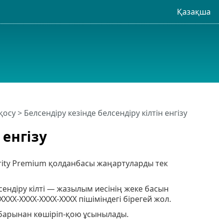
Қазақша
 қосу
> Белсендіру кезінде белсендіру кілтін енгізу
 енгізу
urity Premium қолданбасы жаңартуларды тек
ендіру кілті — жазылым иесінің жеке басын
XX-XXXX-XXXX-XXXX пішіміндегі бірегей жол.
хабарынан көшіріп-қою ұсынылады.