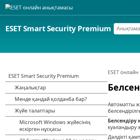
ESET Smart Security Premium
ESET онлайн
Белсен
Автоматты жа
белсендірілг
Белсендіру к
куәландыру ж
Дәлдікті қам