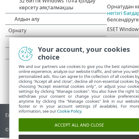
Орнатудан ке
негізгі бағд
белсендіруге
ESET Windows
Your account, your cookies
choice
We and our partners use cookies to give you the best optimize
online experience, analyze our website traffic, and serve you wit
personalized ads. You can agree to the collection of all cookies b
clicking "Accept all and close", decline all non-essential cookies b
choosing "Accept essential cookies only", or adjust your cooki
settings by clicking "Manage cookies". You also have the right t
withdraw your consent or change your cookie preference
anytime by clicking the "Manage cookies" link in our websit
footer or in your account settings (if available). For mor
information, see our
Cookie Policy
.
End of Life
ESET білім қоры
ESET форумы
ESET Status Port
ACCEPT ALL AND CLOSE
© 1992 - 2026 ESET, spol. s r.o. - Барлық құқықтары қорғалған.