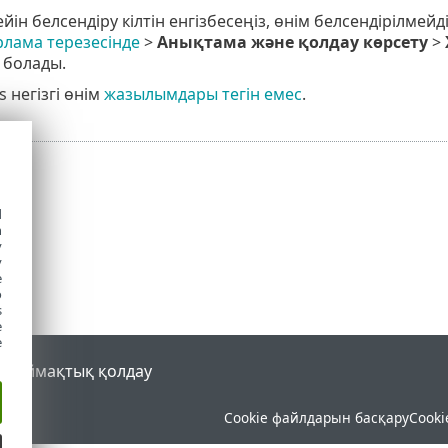
йін белсендіру кілтін енгізбесеңіз, өнім белсендірілмей
арлама терезесінде
>
Анықтама және қолдау көрсету
>
 болады.
 негізгі өнім
жазылымдары тегін емес
.
d
h
y
y
e
o
s
e
e
al
Аймақтық қолдау
Cookie файлдарын басқару
Cooki