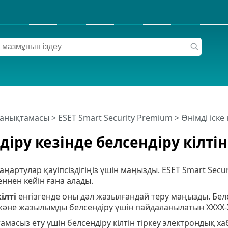
 анықтамасы
>
ESET Smart Security Premium
>
Өнімді іске
діру кезінде белсендіру кілтін
ңартулар қауіпсіздігіңіз үшін маңызды. ESET Smart Sec
еннен кейін ғана алады.
ілті
енгізгенде оны дәл жазылғандай теру маңызды. Белс
әне жазылымды белсендіру үшін пайдаланылатын XXXX-XX
тамасыз ету үшін белсендіру кілтін тіркеу электрондық 