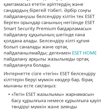
қамтамасыз ететін әріптердің және
сандардың бірегей тізбегі. Әрбір соңғы
пайдаланушы белсендіру кілтін тек ESET
берген орындар санының негізінде ESET
Smart Security Premium бағдарламасын
пайдалану құқығының шегінде ғана
қолдана алады. Белсендіру кілті құпия
болып саналады және ортақ
пайдаланылмайды; дегенмен
ESET HOME
пайдалану арқылы жазылымды ортақ
пайдалануға болады.
Интернетте сізге «тегін» ESET белсендіру
кілттерін беруі мүмкін көздер бар, бірақ
мынаны есте сақтаңыз:
«Тегін ESET жазылымы» жарнамасын
•
басу құрылғыға немесе құрылғыға қауіп
төндіруі мүмкін және зиянды