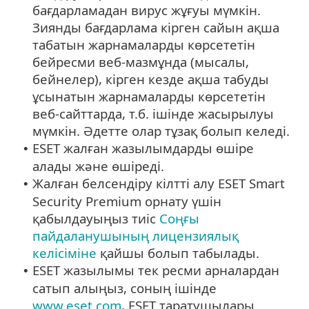
бағдарламадан вирус жұғуы мүмкін.
Зиянды бағдарлама кірген сайын ақша
табатын жарнамаларды көрсететін
бейресми веб-мазмұнда (мысалы,
бейнелер), кірген кезде ақша табуды
ұсынатын жарнамаларды көрсететін
веб-сайттарда, т.б. ішінде жасырылуы
мүмкін. Әдетте олар тұзақ болып келеді.
ESET жалған жазылымдарды өшіре
•
алады және өшіреді.
Жалған белсендіру кілтті алу ESET Smart
•
Security Premium орнату үшін
қабылдауыңыз тиіс
Соңғы
пайдаланушының лицензиялық
келісіміне
қайшы болып табылады.
ESET жазылымы тек ресми арналардан
•
сатып алыңыз, соның ішінде
www.eset.com
, ESET таратушылары