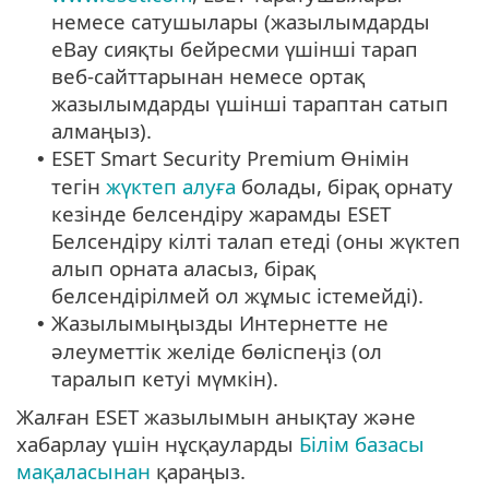
немесе сатушылары (жазылымдарды
eBay сияқты бейресми үшінші тарап
веб-сайттарынан немесе ортақ
жазылымдарды үшінші тараптан сатып
алмаңыз).
ESET Smart Security Premium Өнімін
•
тегін
жүктеп алуға
болады, бірақ орнату
кезінде белсендіру жарамды ESET
Белсендіру кілті талап етеді (оны жүктеп
алып орната аласыз, бірақ
белсендірілмей ол жұмыс істемейді).
Жазылымыңызды Интернетте не
•
әлеуметтік желіде бөліспеңіз (ол
таралып кетуі мүмкін).
Жалған ESET жазылымын анықтау және
хабарлау үшін нұсқауларды
Білім базасы
мақаласынан
қараңыз.