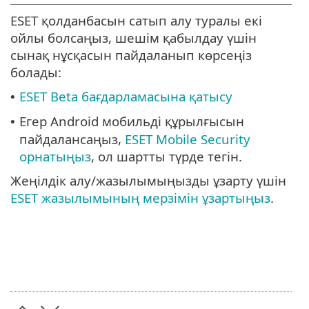
ESET қолданбасын сатып алу туралы екі
ойлы болсаңыз, шешім қабылдау үшін
сынақ нұсқасын пайдаланып көрсеңіз
болады:
ESET Beta бағдарламасына қатысу
•
Егер Android мобильді құрылғысын
•
пайдалансаңыз,
ESET Mobile Security
орнатыңыз
, ол шартты түрде тегін.
Жеңілдік алу/жазылымыңызды ұзарту үшін
ESET жазылымының мерзімін ұзартыңыз
.