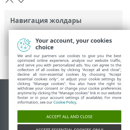
Навигация жолдары
ESET онлайн анықтамасы
>
ESET Smart
Security Premium
>
Өнімді іске қосу
>
Your account, your cookies
Тегін ESET белсендіру кілті
choice
We and our partners use cookies to give you the best
optimized online experience, analyze our website traffic,
and serve you with personalized ads. You can agree to the
collection of all cookies by clicking "Accept all and close",
decline all non-essential cookies by choosing "Accept
essential cookies only", or adjust your cookie settings by
clicking "Manage cookies". You also have the right to
withdraw your consent or change your cookie preferences
Жұмыс үстеліндегі сайтты қарау
anytime by clicking the "Manage cookies" link in our website
footer or in your account settings (if available). For more
End of Life
information, see our
Cookie Policy
.
ESET білім қоры
ESET форумы
ACCEPT ALL AND CLOSE
ESET Status Portal
Аймақтық қолдау
ACCEPT ESSENTIAL COOKIES ONLY