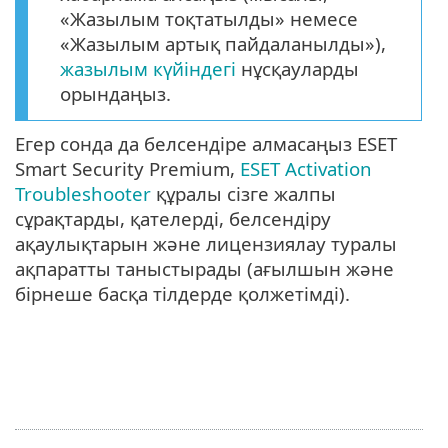
«Жазылым тоқтатылды» немесе
«Жазылым артық пайдаланылды»),
жазылым күйіндегі
нұсқауларды
орындаңыз.
Егер сонда да белсендіре алмасаңыз ESET
Smart Security Premium,
ESET Activation
Troubleshooter
құралы сізге жалпы
сұрақтарды, қателерді, белсендіру
ақаулықтарын және лицензиялау туралы
ақпаратты таныстырады (ағылшын және
бірнеше басқа тілдерде қолжетімді).