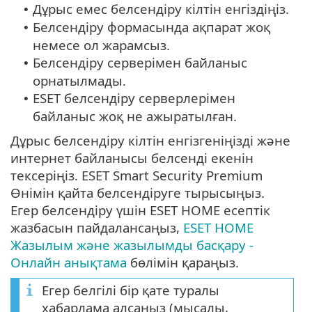
Дұрыс емес белсендіру кілтін енгіздіңіз.
•
Белсендіру формасында ақпарат жоқ
•
немесе ол жарамсыз.
Белсендіру серверімен байланыс
•
орнатылмады.
ESET белсендіру серверлерімен
•
байланыс жоқ не ажыратылған.
Дұрыс белсендіру кілтін енгізгеніңізді және
интернет байланысы белсенді екенін
тексеріңіз. ESET Smart Security Premium
Өнімін қайта белсендіруге тырысыңыз.
Егер белсендіру үшін ESET HOME есептік
жазбасын пайдалансаңыз,
ESET HOME
Жазылым және жазылымды басқару -
Онлайн анықтама
бөлімін қараңыз.
Егер белгілі бір қате туралы
хабарлама алсаңыз (мысалы,