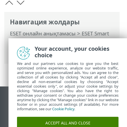
Навигация жолдары
ESET онлайн анықтамасы
>
ESET Smart
Security Premium
>
Өнімді іске қосу
>
Белсендіру сәтсіз аяқталды — жалпы
Your account, your cookies
сценарийлер
choice
We and our partners use cookies to give you the best
optimized online experience, analyze our website traffic,
and serve you with personalized ads. You can agree to the
collection of all cookies by clicking "Accept all and close",
decline all non-essential cookies by choosing "Accept
essential cookies only", or adjust your cookie settings by
clicking "Manage cookies". You also have the right to
withdraw your consent or change your cookie preferences
Жұмыс үстеліндегі сайтты қарау
anytime by clicking the "Manage cookies" link in our website
footer or in your account settings (if available). For more
End of Life
information, see our
Cookie Policy
.
ESET білім қоры
ESET форумы
ACCEPT ALL AND CLOSE
ESET Status Portal