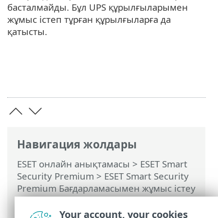
басталмайды. Бұл UPS құрылғыларымен
жұмыс істеп тұрған құрылғыларға да
қатысты.
Навигация жолдары
ESET онлайн анықтамасы
>
ESET Smart
Security Premium
>
ESET Smart Security
Premium Бағдарламасымен жұмыс істеу
>
Құралдар
>
Жоспарлағыш
> Диалог
терезелері - Жоспарлағыш > Тапсырма
Your account, your cookies