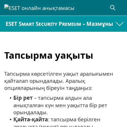
ESET Smart Security Premium – Мазмұны
Тапсырма уақыты
Тапсырма көрсетілген уақыт аралығымен
қайталап орындалады. Аралық
опцияларының біреуін таңдаңыз:
Бір рет
– тапсырма алдын ала
•
анықталған күн мен уақытта бір рет
орындалады.
Қайта-қайта
: тапсырма берілген
•
аралықта (минут) орындалады.