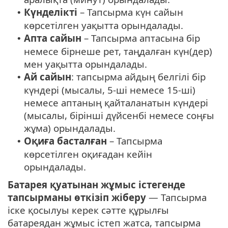
Күнделікті
– Тапсырма күн сайын
•
көрсетілген уақытта орындалады.
Апта сайын
– Тапсырма аптасына бір
•
немесе бірнеше рет, таңдалған күн(дер)
мен уақытта орындалады.
Ай сайын
: тапсырма айдың белгілі бір
•
күндері (мысалы, 5-ші немесе 15-ші)
немесе аптаның қайталанатын күндері
(мысалы, бірінші дүйсенбі немесе соңғы
жұма) орындалады.
Оқиға басталған
– Тапсырма
•
көрсетілген оқиғадан кейін
орындалады.
Батарея қуатынан жұмыс істегенде
тапсырманы өткізіп жіберу
— Тапсырма
іске қосылуы керек сәтте құрылғы
батареядан жұмыс істеп жатса, тапсырма