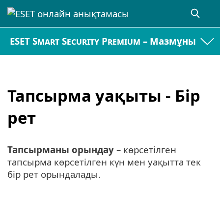
ESET Smart Security Premium – Мазмұны
Тапсырма уақыты - Бір
рет
Тапсырманы орындау
– көрсетілген
тапсырма көрсетілген күн мен уақытта тек
бір рет орындалады.