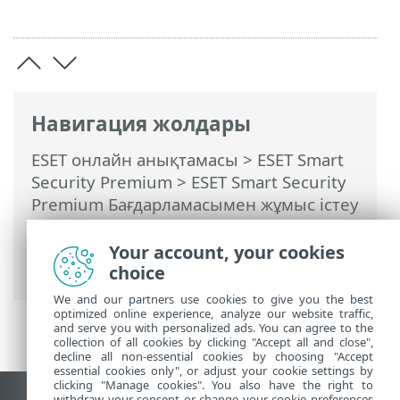
Навигация жолдары
ESET онлайн анықтамасы
>
ESET Smart
Security Premium
>
ESET Smart Security
Premium Бағдарламасымен жұмыс істеу
>
Құралдар
>
Жоспарлағыш
> Диалог
терезелері - Жоспарлағыш > Тапсырма
Your account, your cookies
уақыты - Бір рет
choice
We and our partners use cookies to give you the best
optimized online experience, analyze our website traffic,
and serve you with personalized ads. You can agree to the
collection of all cookies by clicking "Accept all and close",
decline all non-essential cookies by choosing "Accept
essential cookies only", or adjust your cookie settings by
clicking "Manage cookies". You also have the right to
withdraw your consent or change your cookie preferences