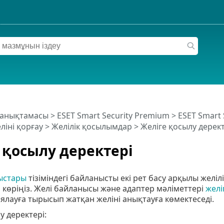
 анықтамасы
>
ESET Smart Security Premium
>
ESET Smart
ліні қорғау
>
Желілік қосылымдар
> Желіге қосылу дерект
 қосылу деректері
ыстары
тізіміндегі байланысты екі рет басу арқылы желіл
 көріңіз. Желі байланысы және адаптер мәліметтері
желі
лауға тырысып жатқан желіні анықтауға көмектеседі.
у деректері: