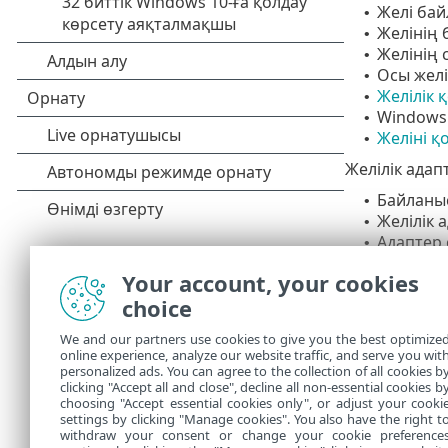
Желі бай
•
Желiнiң 
•
Желінің 
•
Осы желі
•
Желілік 
•
Windows 
•
Желіні қ
•
Желілік адап
Байланыс
•
Желілік 
•
Адаптер
•
IP меке
•
Your account, your cookies
Ішкі жел
•
choice
DNS жұр
•
DNS серв
•
We and our partners use cookies to give you the best optimize
DHCP сер
•
online experience, analyze our website traffic, and serve you wit
Әдепкі ш
•
personalized ads. You can agree to the collection of all cookies b
Адаптер
clicking "Accept all and close", decline all non-essential cookies b
•
choosing "Accept essential cookies only", or adjust your cooki
settings by clicking "Manage cookies". You also have the right t
withdraw your consent or change your cookie preference