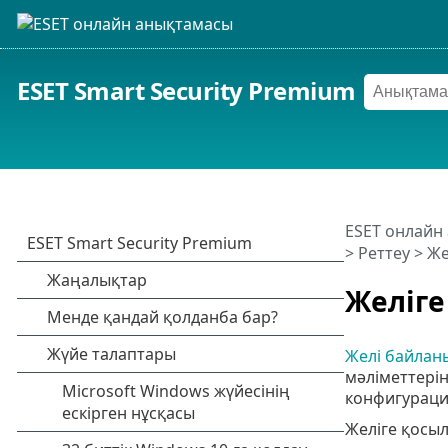
ESET Smart Security Premium
ESET онлайн
>
Реттеу
>
Же
Желіге
Желі байлан
мәліметтерін
конфигурация
Желіге қосыл