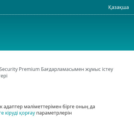
Қазақша
 Security Premium Бағдарламасымен жұмыс істеу
ері
ік адаптер мәліметтерімен бірге оның да
ге кіруді қорғау
параметрлерін