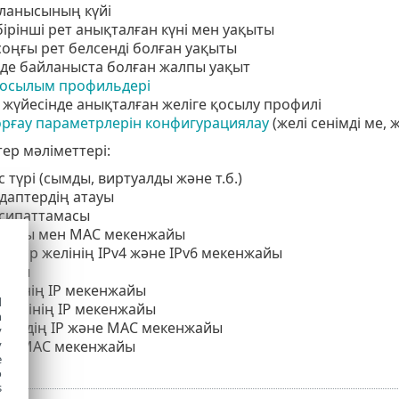
ланысының күйі
бiрiншi рет анықталған күнi мен уақыты
соңғы рет белсенді болған уақыты
де байланыста болған жалпы уақыт
қосылым профильдері
жүйесінде анықталған желіге қосылу профилі
орғау параметрлерін конфигурациялау
(желі сенімді ме, 
тер мәліметтері:
 түрі (сымды, виртуалды және т.б.)
адаптердің атауы
 сипаттамасы
нжайы мен MAC мекенжайы
ісі бар желінің IPv4 және IPv6 мекенжайы
нағы
ерінің IP мекенжайы
d
верінің IP мекенжайы
h
люздің IP және MAC мекенжайы
y
дің MAC мекенжайы
y
e
o
s