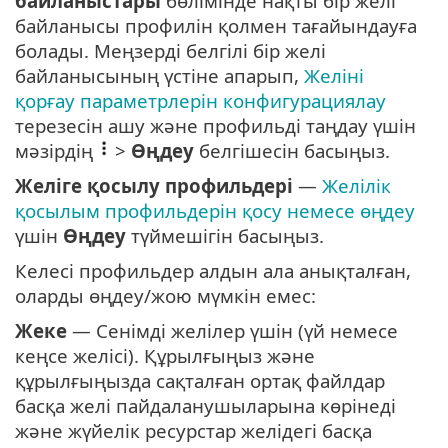
байланыстары
бөлімінде нақты бір желі
байланысы профилін қолмен тағайындауға
болады. Меңзерді белгілі бір желі
байланысының үстіне апарып,
Желіні
қорғау параметрлерін конфигурациялау
терезесін ашу және профильді таңдау үшін
мәзірдің
>
Өңдеу
белгішесін басыңыз.
Желіге қосылу профильдері
—
Желілік
қосылым профильдерін қосу немесе өңдеу
үшін
Өңдеу
түймешігін басыңыз.
Келесі профильдер алдын ала анықталған,
оларды өңдеу/жою мүмкін емес:
Жеке
— Сенімді желілер үшін (үй немесе
кеңсе желісі). Құрылғыңыз және
құрылғыңызда сақталған ортақ файлдар
басқа желі пайдаланушыларына көрінеді
және жүйелік ресурстар желідегі басқа