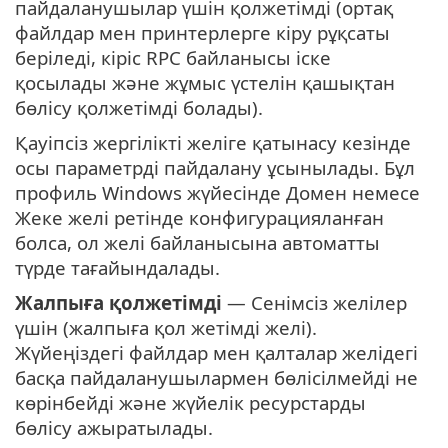
пайдаланушылар үшін қолжетімді (ортақ
файлдар мен принтерлерге кіру рұқсаты
беріледі, кіріс RPC байланысы іске
қосылады және жұмыс үстелін қашықтан
бөлісу қолжетімді болады).
Қауіпсіз жергілікті желіге қатынасу кезінде
осы параметрді пайдалану ұсынылады. Бұл
профиль Windows жүйесінде Домен немесе
Жеке желі ретінде конфигурацияланған
болса, ол желі байланысына автоматты
түрде тағайындалады.
Жалпыға қолжетімді
— Сенімсіз желілер
үшін (жалпыға қол жетімді желі).
Жүйеңіздегі файлдар мен қалталар желідегі
басқа пайдаланушылармен бөлісілмейді не
көрінбейді және жүйелік ресурстарды
бөлісу ажыратылады.