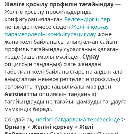
Желіге қосылу профилін тағайындау
—
Желіге қосылу профильдерінде
конфигурацияланған
Белсендіргіштер
негізінде немесе сізден
Желіні қорғау
параметрлерін конфигурациялау
және
жаңа желі байланысы анықталған сайын
профиль тағайындау сұралғанын қалаған
кезде (ашылмалы мәзірден
Сұрау
опциясын таңдаңыз) сізге жаңадан
табылған желі байланыстарына алдын ала
анықталған немесе реттелетін профильді
автоматты түрде (ашылмалы мәзірден
Автоматты
опциясын таңдаңыз)
тағайындауды не тағайындамауды таңдауға
мүмкіндік береді.
Сондай-ақ,
негізгі бағдарлама терезесінде
>
Орнату
>
Желіні қорғау
>
Желі