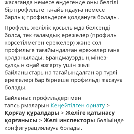
жасағанда немесе өңдегенде оны белгілі
бір профильге тағайындауға немесе
барлық профильдерге қолдануға болады.
Профиль желілік қосылымда белсенді
болса, тек ғаламдық ережелер (профиль
көрсетілмеген ережелер) және сол
профильге тағайындалған ережелер ғана
қолданылады. Брандмауэрдың мінез-
құлқын оңай өзгерту үшін желі
байланыстарына тағайындалған әр түрлі
ережелері бар бірнеше профильді жасауға
болады.
Байланыс профильдері мен
тапсырмаларын
Кеңейтілген орнату
>
Қорғау құралдары
>
Желіге қатынасу
қорғанысы
>
Желі инспекторы
бөлімінде
конфигурациялауға болады.