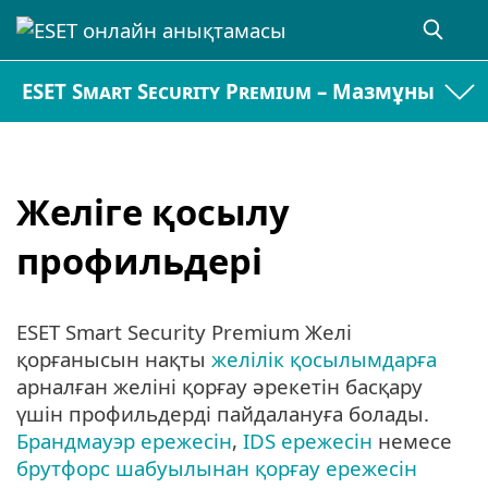
ESET Smart Security Premium – Мазмұны
Желіге қосылу
профильдері
ESET Smart Security Premium Желі
қорғанысын нақты
желілік қосылымдарға
арналған желіні қорғау әрекетін басқару
үшін профильдерді пайдалануға болады.
Брандмауэр ережесін
,
IDS ережесін
немесе
брутфорс шабуылынан қорғау ережесін