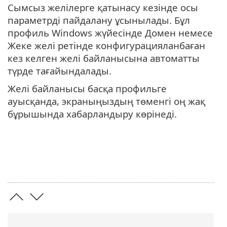
Сымсыз желілерге қатынасу кезінде осы
параметрді пайдалану ұсынылады. Бұл
профиль Windows жүйесінде Домен немесе
Жеке желі ретінде конфигурацияланбаған
кез келген желі байланысына автоматты
түрде тағайындалады.
Желі байланысы басқа профильге
ауысқанда, экраныңыздың төменгі оң жақ
бұрышында хабарландыру көрінеді.