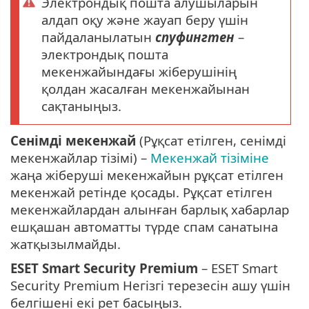
Электрондық пошта алушыларын
алдап оқу және жауап беру үшін
пайдаланылатын
спуфингтен
–
электрондық пошта
мекенжайындағы жіберушінің
қолдан жасалған мекенжайынан
сақтаныңыз.
Сенімді мекенжай
(Рұқсат етілген, сенімді
мекенжайлар тізімі) –
Мекенжай тізіміне
жаңа жіберуші мекенжайын рұқсат етілген
мекенжай ретінде қосады. Рұқсат етілген
мекенжайлардан алынған барлық хабарлар
ешқашан автоматты түрде спам санатына
жатқызылмайды.
ESET Smart Security Premium
– ESET Smart
Security Premium Негізгі терезесін ашу үшін
белгішені екі рет басыңыз.