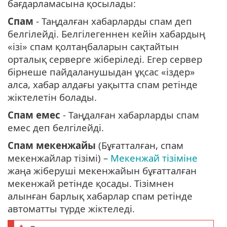
бағдарламасына қосылады:
Спам
- Таңдалған хабарларды спам деп
белгілейді. Белгілегеннен кейін хабардың
«ізі» спам қолтаңбаларын сақтайтын
орталық серверге жіберіледі. Егер сервер
бірнеше пайдаланушыдан ұқсас «іздер»
алса, хабар алдағы уақытта спам ретінде
жіктелетін болады.
Спам емес
- Таңдалған хабарларды спам
емес деп белгілейді.
Спам мекенжайы
(Бұғатталған, спам
мекенжайлар тізімі) –
Мекенжай тізіміне
жаңа жіберуші мекенжайын бұғатталған
мекенжай ретінде қосады. Тізімнен
алынған барлық хабарлар спам ретінде
автоматты түрде жіктеледі.