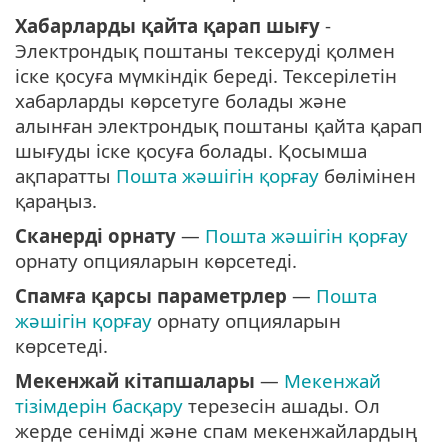
Хабарларды қайта қарап шығу
-
Электрондық поштаны тексеруді қолмен
іске қосуға мүмкіндік береді. Тексерілетін
хабарларды көрсетуге болады және
алынған электрондық поштаны қайта қарап
шығуды іске қосуға болады. Қосымша
ақпаратты
Пошта жәшігін қорғау
бөлімінен
қараңыз.
Сканерді орнату
—
Пошта жәшігін қорғау
орнату опцияларын көрсетеді.
Спамға қарсы параметрлер
—
Пошта
жәшігін қорғау
орнату опцияларын
көрсетеді.
Мекенжай кітапшалары
—
Мекенжай
тізімдерін басқару
терезесін ашады. Ол
жерде сенімді және спам мекенжайлардың