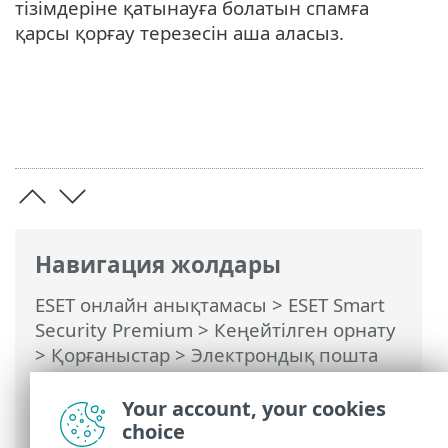
тізімдеріне қатынауға болатын спамға
қарсы қорғау терезесін аша аласыз.
Навигация жолдары
ESET онлайн анықтамасы
>
ESET Smart
Security Premium
>
Кеңейтілген орнату
>
Қорғаныстар
>
Электрондық пошта
клиентін қорғау
>
Пошта жәшігін
қорғау
>
Біріктірулер
> Microsoft
Your account, your cookies
Outlook құралдар тақтасы
choice