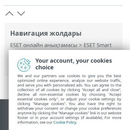
Навигация жолдары
ESET онлайн анықтамасы
>
ESET Smart
Security Premium
>
Кеңейтілген орнату
>
Қорғаныстар
> Электрондық пошта
Your account, your cookies
клиентін қорғау
choice
We and our partners use cookies to give you the best
optimized online experience, analyze our website traffic,
and serve you with personalized ads. You can agree to the
collection of all cookies by clicking "Accept all and close",
decline all non-essential cookies by choosing "Accept
essential cookies only", or adjust your cookie settings by
clicking "Manage cookies". You also have the right to
withdraw your consent or change your cookie preferences
Жұмыс үстеліндегі сайтты қарау
anytime by clicking the "Manage cookies" link in our website
footer or in your account settings (if available). For more
End of Life
information, see our
Cookie Policy
.
ESET білім қоры