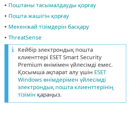
Поштаны тасымалдауды қорғау
•
Пошта жәшігін қорғау
•
Мекенжай тізімдерін басқару
•
ThreatSense
•
Кейбір электрондық пошта
клиенттері ESET Smart Security
Premium өнімімен үйлесімді емес.
Қосымша ақпарат алу үшін
ESET
Windows өнімдерімен үйлесімді
электрондық пошта клиенттерінің
тізімін
қараңыз.