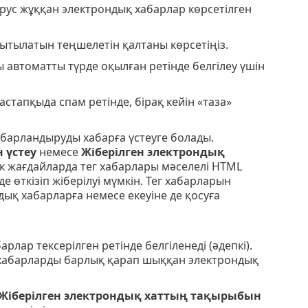
ирус жұққан электрондық хабарлар көрсетілген
ытылатын теңшелетін қалтаны көрсетіңіз.
 автоматты түрде оқылған ретінде белгілеу үшін
астапқыда спам ретінде, бірақ кейін «таза»
абарландыруды хабарға үстеуге болады.
 үстеу
немесе
Жіберілген электрондық
к жағдайларда тег хабарлары мәселелі HTML
өткізіп жіберілуі мүмкін. Тег хабарларын
ық хабарларға немесе екеуіне де қосуға
лар тексерілген ретінде белгіленеді (әдепкі).
хабарларды барлық қарап шыққан электрондық
Жіберілген электрондық хаттың тақырыбын