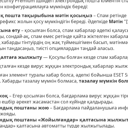
ecurity Premium Ішіндегі электрондық пошта клиентін сп
н конфигурациялауға мүмкіндік береді:
қ пошта тақырыбына мәтін қосыңыз
– Cпам ретінд
ефикс жолын қосу мүмкіндігін береді. Әдепкіде
Мәтін
"[
сына өту
– қосылған болса, спам хабарлар әдепкі қалау
 сондай-ақ, спам емес ретінде қайта жіктелген хабарл
хабарды тінтуірдің оң жақ түймешігімен басып, мәтінмән
н таңдасаңыз, тиісті опциялардан таңдай аласыз.
 қалтаға жылжыту
— Қосулы болған кезде спам хабарла
талған кезде вирус жұққан электрондық хабарлар жылж
ған элемент туралы хабар болса, әдепкі бойынша ESET S
. Хабарды тазалау мүмкін болмаса,
тазалау мүмкін бол
жоқ
– Егер қосылған болса, бағдарлама вирус жұққан ті
ешбір әрекет жасамастан сол күйінде қалдырады.
ондық поштаны жою
– Бағдарлама пайдаланушыға инфи
 жояды.
ондық поштаны «Жойылғандар» қалтасына жылжы
андар» қалтасына автоматты түрде жылжытылады.