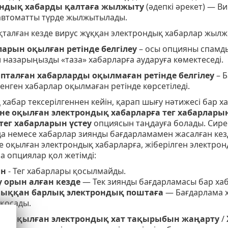
ндық хабарды қалтаға жылжыту
(әдепкі әрекет) — В
автоматты түрде жылжытылады.
талған кезде вирус жұққан электрондық хабарлар жылж
арын оқылған ретінде белгілеу
– осы опцияны спамды
 назарыңызды «таза» хабарларға аударуға көмектеседі.
пталған хабарларды оқылмаған ретінде белгілеу
– Б
енген хабарлар оқылмаған ретінде көрсетіледі.
хабар тексерілгеннен кейін, қарап шығу нәтижесі бар х
не оқылған электрондық хабарларға тег хабарларын
тег хабарларын үстеу
опциясын таңдауға болады. Сире
 немесе хабарлар зиянды бағдарламамен жасалған кезде 
 оқылған электрондық хабарларға, жіберілген электронд
 опциялар қол жетімді:
н
- Тег хабарлары қосылмайды.
 орын алған кезде
— Тек зиянды бағдарламасы бар хабар
ыққан барлық электрондық поштаға
— Бағдарлама 
қосады.
не оқылған электрондық хат тақырыбын жаңарту
/