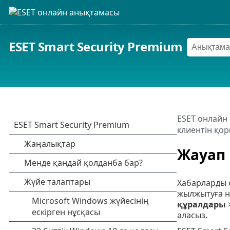
ESET Smart Security Premium
ESET онлайн
клиентін қор
Жауап
Хабарларды с
жылжытуға не
құралдары
аласыз.