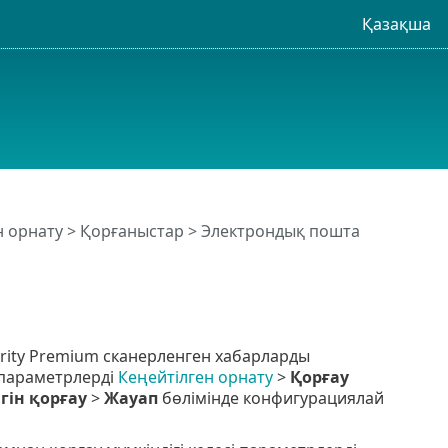
Қазақша
н орнату
>
Қорғаныстар
>
Электрондық пошта
rity Premium сканерленген хабарларды
 параметрлерді
Кеңейтілген орнату
>
Қорғау
гін қорғау
>
Жауап
бөлімінде конфигурациялай