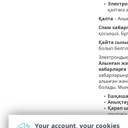
Электро
•
қалтаға 
Қалта
– Анық
Спам хабарл
қосыңыз. Бұл
Қайта сыны
болып белгіл
Электрондық 
Алынған жә
хабарларға 
хабарларында
алынған және
болады. Мына
Ешқаша
•
Анықтау
•
Қарап ш
•
поштаға 
Алынған жә
Your account, your cookies