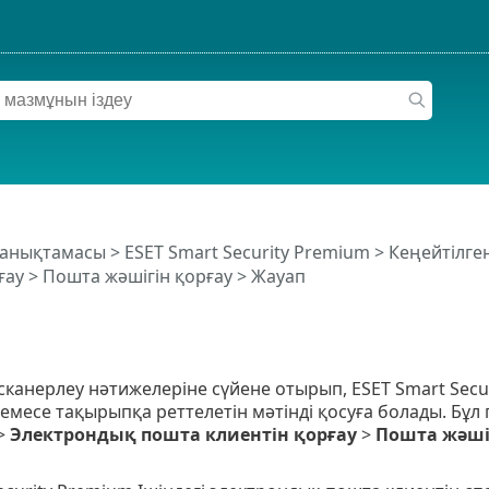
 анықтамасы
>
ESET Smart Security Premium
>
Кеңейтілге
ғау
>
Пошта жәшігін қорғау
> Жауап
канерлеу нәтижелеріне сүйене отырып, ESET Smart Secu
месе тақырыпқа реттелетін мәтінді қосуға болады. Бұл
>
Электрондық пошта клиентін қорғау
>
Пошта жәші