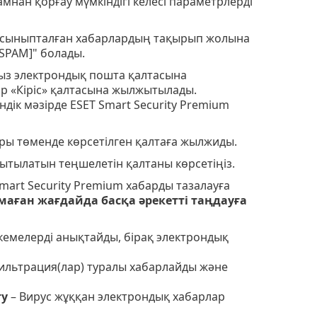
амнан қорғау мүмкіндігі келесі параметрлерді
е сыныпталған хабарлардың тақырып жолына
SPAM]" болады.
сыз электрондық пошта қалтасына
ар «Кіріс» қалтасына жылжытылады.
дік мәзірде ESET Smart Security Premium
ры төменде көрсетілген қалтаға жылжиды.
ытылатын теңшелетін қалтаны көрсетіңіз.
mart Security Premium хабарды тазалауға
маған жағдайда басқа әрекетті таңдауға
ркемелерді анықтайды, бірақ электрондық
льтрация(лар) туралы хабарлайды және
ту
– Вирус жұққан электрондық хабарлар