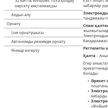
ESET Smart S
хабарлар үші
Электронды
таңдамалы пр
Спам қалта
жылжытылады,
Электрондық 
бағдарламасы
Реттелетін
Қалта
– Анық
Егер анықтал
әрекеттенеді
болады:
Әрекет 
•
поштаны 
Электр
•
хабарды
Электр
•
«Жойылғ