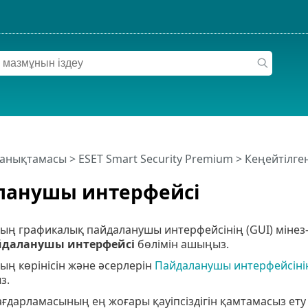
 анықтамасы
>
ESET Smart Security Premium
>
Кеңейтілге
ланушы интерфейсі
ың графикалық пайдаланушы интерфейсінің (GUI) мінез
даланушы интерфейсі
бөлімін ашыңыз.
ың көрінісін және әсерлерін
Пайдаланушы интерфейсінің
з.
бағдарламасының ең жоғары қауіпсіздігін қамтамасыз ету