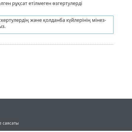
ген рұқсат етілмеген өзгертулерді
кертулердің және қолданба күйлерінің мінез-
ыз.
e саясаты