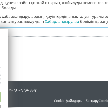
і құпия сөзбен қорғай отырып, жойылуды немесе кез кел
 болады.
к хабарландырулардың, қауіптердің анықталуы туралы ес
 конфигурациялау үшін
Хабарландырулар
бөлімін қараң
d
h
y
y
e
o
s
e
e
al
Аймақтық қолдау
Cookie файлдарын басқару
Cooki