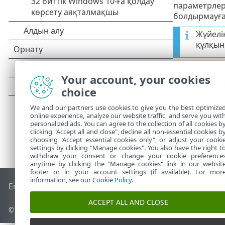
параметрлерд
болдырмауға
Жүйелі
құлқын
Your account, your cookies
choice
We and our partners use cookies to give you the best optimize
online experience, analyze our website traffic, and serve you wit
personalized ads. You can agree to the collection of all cookies b
clicking "Accept all and close", decline all non-essential cookies b
choosing "Accept essential cookies only", or adjust your cooki
settings by clicking "Manage cookies". You also have the right t
withdraw your consent or change your cookie preference
anytime by clicking the "Manage cookies" link in our websit
footer or in your account settings (if available). For mor
information, see our
Cookie Policy
.
End of Life
ESET білім қоры
ESET форумы
ESET Status Port
ACCEPT ALL AND CLOSE
© 1992 - 2026 ESET, spol. s r.o. - Барлық құқықтары қорғалған.