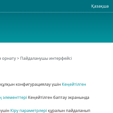
Қазақша
н орнату
> Пайдаланушы интерфейсі
-құлқын конфигурациялау үшін
Кеңейтілген
 элементтері
Кеңейтілген баптау экранында
 үшін
Кіру параметрлері
құралын пайдаланып