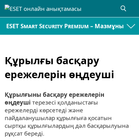
ESET Smart Security Premium – Мазмұны
Құрылғы басқару
ережелерін өңдеуші
Құрылғыны басқару ережелерін
өңдеуші
терезесі қолданыстағы
ережелерді көрсетеді және
пайдаланушылар құрылғыға қосатын
сыртқы құрылғылардың дәл басқарылуына
рұқсат береді.