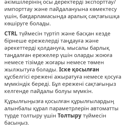
әкімшілерінің осы деректерді экспорттау/
импорттау және пайдалануына көмектесу
үшін, бағдарламасында аралық сақтағышқа
көшіруге болады.
CTRL
түймесін түртіп және басқан кезде
бірнеше ережелерді таңдауға және
әрекеттерді қолдануға, мысалы барлық
таңдалған ережелер үшін оларды жоюға
немесе тізімде жоғары немесе төмен
жылжытуға болады.
Іске қосылған
құсбелгісі ережені ажыратуға немесе қосуға
мүмкіндік береді. Бұл ережені сақтағыңыз
келгенде пайдалы болуы мүмкін.
Құрылғыңызға қосылған құрылғылардың
алынбалы құрал параметрлерін автоматты
түрде толтыру үшін
Толтыру
түймесін
басыңыз.