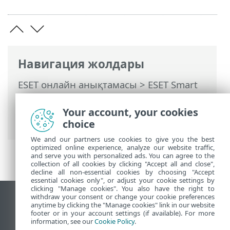
Навигация жолдары
ESET онлайн анықтамасы
>
ESET Smart
Security Premium
>
Кеңейтілген орнату
>
Қорғаныстар
>
Құрылғыны басқару
>
Your account, your cookies
Құрылғы басқару ережелерін өңдеуші
choice
We and our partners use cookies to give you the best
optimized online experience, analyze our website traffic,
and serve you with personalized ads. You can agree to the
collection of all cookies by clicking "Accept all and close",
decline all non-essential cookies by choosing "Accept
essential cookies only", or adjust your cookie settings by
clicking "Manage cookies". You also have the right to
withdraw your consent or change your cookie preferences
Жұмыс үстеліндегі сайтты қарау
anytime by clicking the "Manage cookies" link in our website
footer or in your account settings (if available). For more
End of Life
information, see our
Cookie Policy
.
ESET білім қоры