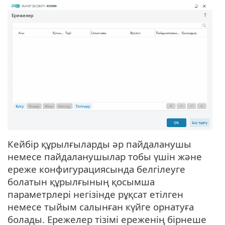
Кейбір құрылғыларды әр пайдаланушы
немесе пайдаланушылар тобы үшін және
ереже конфигурациясында белгілеуге
болатын құрылғының қосымша
параметрлері негізінде рұқсат етілген
немесе тыйым салынған күйге орнатуға
болады. Ережелер тізімі ереженің бірнеше