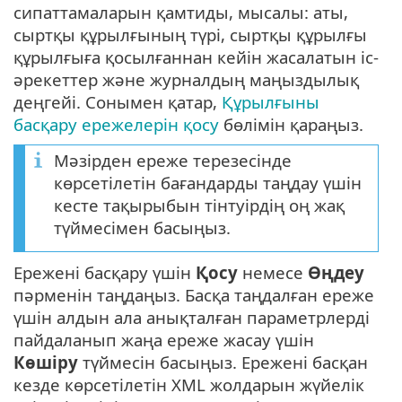
сипаттамаларын қамтиды, мысалы: аты,
сыртқы құрылғының түрі, сыртқы құрылғы
құрылғыға қосылғаннан кейін жасалатын іс-
әрекеттер және журналдың маңыздылық
деңгейі. Сонымен қатар,
Құрылғыны
басқару ережелерін қосу
бөлімін қараңыз.
Мәзірден ереже терезесінде
көрсетілетін бағандарды таңдау үшін
кесте тақырыбын тінтуірдің оң жақ
түймесімен басыңыз.
Ережені басқару үшін
Қосу
немесе
Өңдеу
пәрменін таңдаңыз. Басқа таңдалған ереже
үшін алдын ала анықталған параметрлерді
пайдаланып жаңа ереже жасау үшін
Көшіру
түймесін басыңыз. Ережені басқан
кезде көрсетілетін XML жолдарын жүйелік