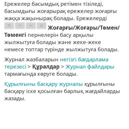
Ережелер басымдық ретімен тізіледі,
басымдығы жоғарырақ ережелер жоғарғы
жаққа жақынырақ болады. Ережелерді
Жоғарғы/Жоғары/Төмен/
Төменгі
пернелерін басу арқылы
жылжытуға болады және жеке-жеке
немесе топтар түрінде жылжытуға болады.
Журнал жазбаларын
негізгі бағдарлама
терезесі
>
Құралдар
>
Журнал файлдары
тармағында көруге болады.
Құрылғыны басқару журналы
құрылғыны
басқару іске қосылған барлық жағдайларды
жазады.