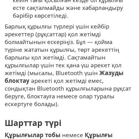
есте сақталмайды және хабарландыру
бәрібір көрсетіледі.
Барлық құрылғы түрлері үшін кейбір
әрекеттер (рұқсаттар) қол жетімді
болмайтынын ескеріңіз. Бұл — қойма
түріне жататын құрылғы, төрт әрекеттің
барлығы қол жетімді. Сақтамайтын
құрылғылар үшін тек қана үш әрекет қол
жетімді (мысалы, Bluetooth үшін
Жазуды
блоктау
әрекеті қол жетімді емес,
сондықтан Bluetooth құрылғыларына рұқсат
беруге, блоктауға немесе олар туралы
ескертуге болады).
Шарттар түрі
Құрылғылар тобы
немесе
Құрылғы