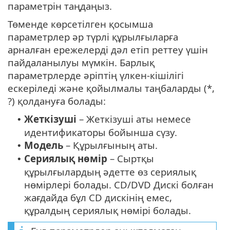
параметрін таңдаңыз.
Төменде көрсетілген қосымша
параметрлер әр түрлі құрылғыларға
арналған ережелерді дәл етіп реттеу үшін
пайдаланылуы мүмкін. Барлық
параметрлерде әріптің үлкен-кішілігі
ескеріледі және қойылмалы таңбаларды (*,
?) қолдануға болады:
Жеткізуші
– Жеткізуші аты немесе
•
идентификаторы бойынша сүзу.
Модель
– Құрылғының аты.
•
Сериялық нөмір
– Сыртқы
•
құрылғылардың әдетте өз сериялық
нөмірлері болады. CD/DVD Дискі болған
жағдайда бұл CD дискінің емес,
құралдың сериялық нөмірі болады.