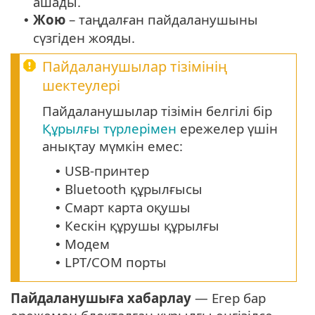
ашады.
Жою
– таңдалған пайдаланушыны
•
сүзгіден жояды.
Пайдаланушылар тізімінің
шектеулері
Пайдаланушылар тізімін белгілі бір
Құрылғы түрлерімен
ережелер үшін
анықтау мүмкін емес:
USB-принтер
•
Bluetooth құрылғысы
•
Смарт карта оқушы
•
Кескін құрушы құрылғы
•
Модем
•
LPT/COM порты
•
Пайдаланушыға хабарлау
— Егер бар