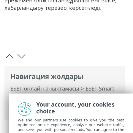
ережемен блокталған құрылғы енгізілсе,
хабарландыру терезесі көрсетіледі.
Навигация жолдары
ESET онлайн анықтамасы
>
ESET Smart
Security Premium
>
Кеңейтілген орнату
>
Қорғаныстар
>
Құрылғыны басқару
>
Your account, your cookies
Құрылғы басқару ережелерін қосу
choice
We and our partners use cookies to give you the best
optimized online experience, analyze our website traffic,
and serve you with personalized ads. You can agree to the