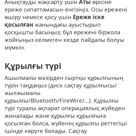
Анықтауды жақсарту үшін
Аты
өрісіне
ереже сипаттамасын енгізіңіз. Осы ережені
өшіру немесе қосу үшін
Ереже іске
қосылған
жанындағы ауыстырып
қосқышты басыңыз; бұл ережені біржола
жойғыңыз келмеген кезде пайдалы болуы
мүмкін.
Құрылғы түрі
Ашылмалы мәзірден сыртқы құрылғының
түрін таңдаңыз (диск сақтау құрылғысы/
жылжымалы
құрылғы/Bluetooth/FireWire/...). Құрылғы
түрі туралы ақпарат операциялық жүйеден
жиналады және құрылғы құрылғыға
қосылған болса, жүйенің құрылғы реттегіші
ішінде көруге болады. Сақтау