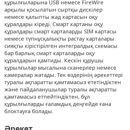
құрылғыларына USB немесе FireWire
арқылы қосылатын сыртқы дискілер
немесе қалыпты жад картасын оқу
құралдары кіреді. Смарт картаны оқу
құралдары смарт карталарды SIM картасы
немесе түпнұсқалықты растау карталары
сияқты кірістірілген интегралдық схемасы
бар барлық смарт карталарды оқу
құралдарын қамтиды. Кескін құрушы
құрылғылар мысалына сканерлер немесе
камералар жатады. Тек өздерінің әрекеттері
туралы ақпаратты қамтамасыз ететіндіктен
және пайдаланушылар туралы ақпаратты
қамтамасыз етпейтіндіктен, бұл
құрылғыларды ғаламдық деңгейде ғана
блоктауға болады.
Әрекет