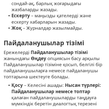
сондай-ақ, барлық жоғарыдағы
жазбаларды жазады.
Ескерту
– маңызды қателерді және
•
ескерту хабарларын жазады.
Жоқ
– Журналдар жазылмайды.
•
Пайдаланушылар тізімі
Ережелерді
Пайдаланушылар тізімі
жанындағы
Өңдеу
опциясын басу арқылы
Пайдаланушылар тізіміне қосып, белгілі бір
пайдаланушыларға немесе пайдаланушы
топтарына шектеуге болады.
Қосу
– Келесіні ашады:
Нысан түрлері:
•
Пайдаланушылар немесе топтар
қалаған пайдаланушыларды таңдауға
мүмкіндік беретін диалогтық терезені