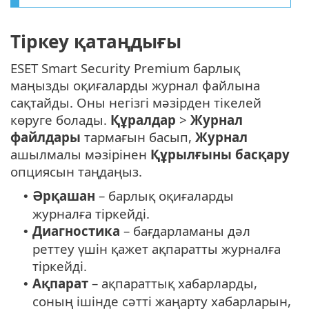
Тіркеу қатаңдығы
ESET Smart Security Premium барлық
маңызды оқиғаларды журнал файлына
сақтайды. Оны негізгі мәзірден тікелей
көруге болады.
Құралдар
>
Журнал
файлдары
тармағын басып,
Журнал
ашылмалы мәзірінен
Құрылғыны басқару
опциясын таңдаңыз.
Әрқашан
– барлық оқиғаларды
•
журналға тіркейді.
Диагностика
– бағдарламаны дәл
•
реттеу үшін қажет ақпаратты журналға
тіркейді.
Ақпарат
– ақпараттық хабарларды,
•
соның ішінде сәтті жаңарту хабарларын,