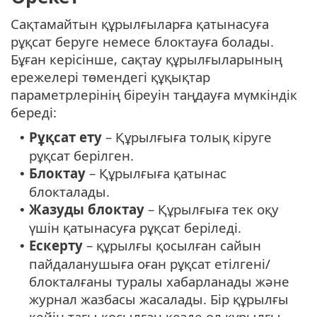
Сақтамайтын құрылғыларға қатынасуға
рұқсат беруге немесе блоктауға болады.
Бұған керісінше, сақтау құрылғыларының
ережелері төмендегі құқықтар
параметрлерінің біреуін таңдауға мүмкіндік
береді:
Рұқсат ету
– Құрылғыға толық кіруге
•
рұқсат берілген.
Блоктау
– Құрылғыға қатынас
•
блокталады.
Жазуды блоктау
– Құрылғыға тек оқу
•
үшін қатынасуға рұқсат беріледі.
Ескерту
– құрылғы қосылған сайын
•
пайдаланушыға оған рұқсат етілгені/
блокталғаны туралы хабарланады және
журнал жазбасы жасалады. Бір құрылғы
кейін тағы қосылған кезде ол құрылғы