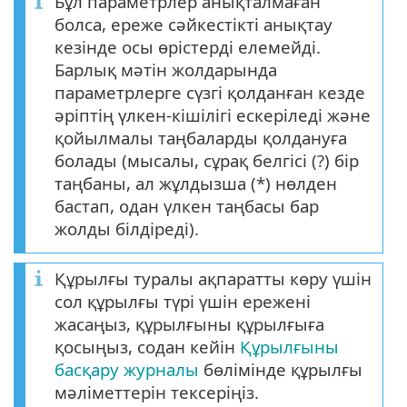
Бұл параметрлер анықталмаған
болса, ереже сәйкестікті анықтау
кезінде осы өрістерді елемейді.
Барлық мәтін жолдарында
параметрлерге сүзгі қолданған кезде
әріптің үлкен-кішілігі ескеріледі және
қойылмалы таңбаларды қолдануға
болады (мысалы, сұрақ белгісі (?) бір
таңбаны, ал жұлдызша (*) нөлден
бастап, одан үлкен таңбасы бар
жолды білдіреді).
Құрылғы туралы ақпаратты көру үшін
сол құрылғы түрі үшін ережені
жасаңыз, құрылғыны құрылғыға
қосыңыз, содан кейін
Құрылғыны
басқару журналы
бөлімінде құрылғы
мәліметтерін тексеріңіз.