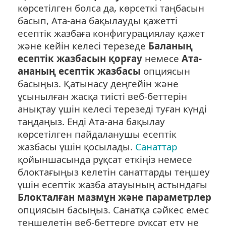
көрсетілген болса да, көрсеткі таңбасын
басып, Ата-ана бақылауды қажетті
есептік жазбаға конфигурациялау қажет
және кейін келесі терезеде
Баланың
есептік жазбасын қорғау
немесе
Ата-
ананың есептік жазбасы
опциясын
басыңыз. Қатынасу деңгейін және
ұсынылған жасқа тиісті веб-беттерін
анықтау үшін келесі терезеді туған күнді
таңдаңыз. Енді Ата-ана бақылау
көрсетілген пайдаланушы есептік
жазбасы үшін қосылады.
Санаттар
қойыншасында рұқсат еткіңіз немесе
блоктағыңыз келетін санаттарды теңшеу
үшін есептік жазба атауының астындағы
Блокталған мазмұн және параметрлер
опциясын басыңыз. Санатқа сәйкес емес
теңшелетін веб-беттерге рұқсат ету не