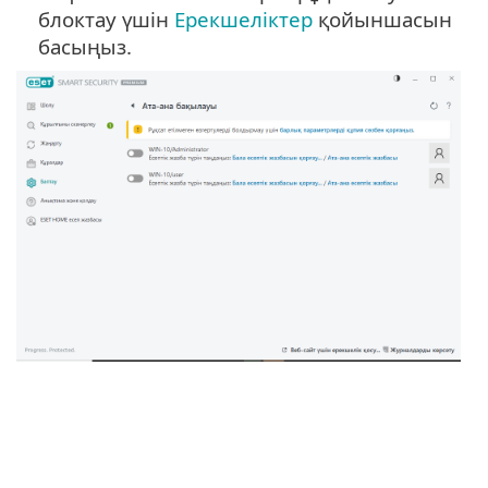
блоктау үшін
Ерекшеліктер
қойыншасын
басыңыз.