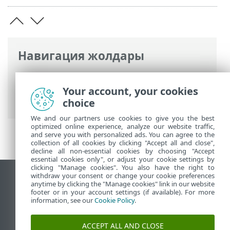
Навигация жолдары
ESET онлайн анықтамасы
>
ESET Smart
Security Premium
>
ЖҚС
> Тіркелгіге
Your account, your cookies
ата-ана бақылауын қосу әдісі
choice
We and our partners use cookies to give you the best
optimized online experience, analyze our website traffic,
and serve you with personalized ads. You can agree to the
collection of all cookies by clicking "Accept all and close",
decline all non-essential cookies by choosing "Accept
essential cookies only", or adjust your cookie settings by
clicking "Manage cookies". You also have the right to
withdraw your consent or change your cookie preferences
Жұмыс үстеліндегі сайтты қарау
anytime by clicking the "Manage cookies" link in our website
footer or in your account settings (if available). For more
End of Life
information, see our
Cookie Policy
.
ESET білім қоры
ESET форумы
ACCEPT ALL AND CLOSE