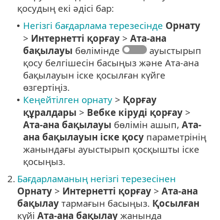
қосудың екі әдісі бар:
Негізгі бағдарлама терезесінде
Орнату
•
>
Интернетті қорғау
>
Ата-ана
бақылауы
бөлімінде
ауыстырып
қосу белгішесін басыңыз және Ата-ана
бақылауын іске қосылған күйге
өзгертіңіз.
Кеңейтілген орнату
>
Қорғау
•
құралдары
>
Вебке кіруді қорғау
>
Ата-ана бақылауы
бөлімін ашып,
Ата-
ана бақылауын іске қосу
параметрінің
жанындағы ауыстырып қосқышты іске
қосыңыз.
2.
Бағдарламаның негізгі терезесінен
Орнату
>
Интернетті қорғау
>
Ата-ана
бақылау
тармағын басыңыз.
Қосылған
күйі
Ата-ана бақылау
жанында