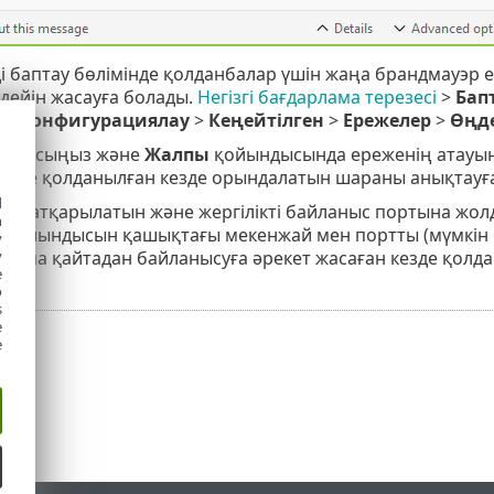
 баптау бөлімінде қолданбалар үшін жаңа брандмауэр е
дейін жасауға болады.
Негізгі бағдарлама терезесі
>
Бап
>
Конфигурациялау
>
Кеңейтілген
>
Ережелер
>
Өңд
ін басыңыз және
Жалпы
қойындысында ереженің атауын,
реже қолданылған кезде орындалатын шараны анықтауға 
d
ың атқарылатын және жергілікті байланыс портына жо
h
ы
қойындысын қашықтағы мекенжай мен портты (мүмкін б
y
рлама қайтадан байланысуға әрекет жасаған кезде қолд
y
e
o
s
e
e