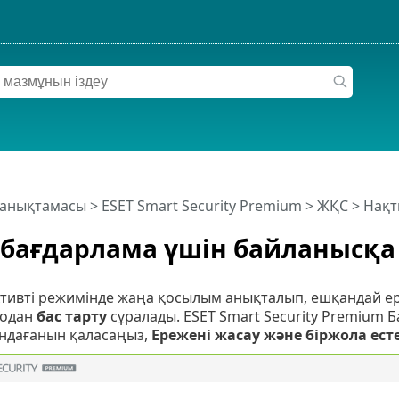
 анықтамасы
>
ESET Smart Security Premium
>
ЖҚС
> Нақт
бағдарлама үшін байланысқа 
тивті режимінде жаңа қосылым анықталып, ешқандай ере
 одан
бас тарту
сұралады. ESET Smart Security Premium 
ындағанын қаласаңыз,
Ережені жасау және біржола ест