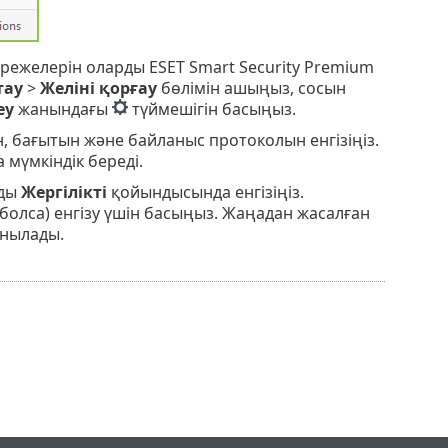
режелерін оларды ESET Smart Security Premium
тау
>
Желіні қорғау
бөлімін ашыңыз, сосын
еу
жанындағы
түймешігін басыңыз.
 бағытын және байланыс протоколын енгізіңіз.
мүмкіндік береді.
лды
Жергілікті
қойындысында енгізіңіз.
олса) енгізу үшін басыңыз. Жаңадан жасалған
анылады.