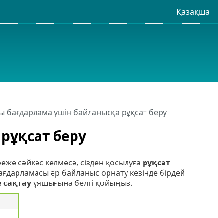
Қазақша
ы бағдарлама үшін байланысқа рұқсат беру
рұқсат беру
же сәйкес келмесе, сізден қосылуға
рұқсат
Бағдарламасы әр байланыс орнату кезінде бірдей
е сақтау
ұяшығына белгі қойыңыз.