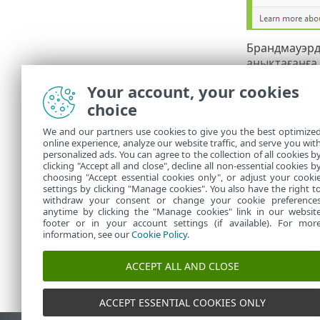
Брандмауэрді
анықтағанға 
Брандмауэр
Your account, your cookies
Қосу
түймес
choice
Бұл терезе е
We and our partners use cookies to give you the best optimize
Бағдарламан
online experience, analyze our website traffic, and serve you wit
Қашықтағ
personalized ads. You can agree to the collection of all cookies b
ереже бағда
clicking "Accept all and close", decline all non-essential cookies b
choosing "Accept essential cookies only", or adjust your cooki
settings by clicking "Manage cookies". You also have the right t
withdraw your consent or change your cookie preference
anytime by clicking the "Manage cookies" link in our websit
footer or in your account settings (if available). For mor
information, see our
Cookie Policy
.
ACCEPT ALL AND CLOSE
ACCEPT ESSENTIAL COOKIES ONLY