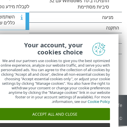
לקבלת מידע נוס
השתמש ב
כללים ש
Your account, your
cookies choice
We and our partners use cookies to give you the best optimized
online experience, analyze our website traffic, and serve you with
personalized ads. You can agree to the collection of all cookies by
clicking "Accept all and close", decline all non-essential cookies by
choosing "Accept essential cookies only", or adjust your cookie
settings by clicking "Manage cookies". You also have the right to
withdraw your consent or change your cookie preferences
anytime by clicking the "Manage cookies" link in our website
footer or in your account settings (if available). For more
.
information, see our
Cookie Policy
End of Life
מאגר הידע של ESET
הפורום של ESET
 Status Portal
ACCEPT ALL AND CLOSE
© 1992 - 2026 ESET, spol. s r.o.‎ - כל הזכויות שמורות.