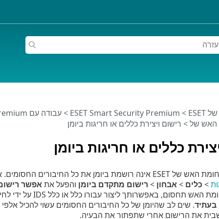
ESET
>
ESET Smart Security Premium
>
עבודה עם ESET Smart Security Premium
 האש של
> רישום ויצירת כללים או חריגות ביומן
צירת כללים או חריגות ביומן
 החסומים. אם ברצונך לראות מה נחסם על ידי הגנת הרשת, פתח את
ת
>
כלים
>
אבחון
>
רישום מתקדם ביומן
והפעל את
אפשר רישום
, באפשרותך ליצור עבורו כלל או כלל IDS על ידי לחיצה ימנית על פריט זה ואז בחירה באפשרות
 בעתיד
. שים לב שהיומן של כל החיבורים החסומים עשוי להכיל אלפי פר
ית את הרישום אחרי שתפתור את הבעיה.