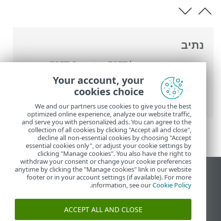
נתיב
העזרה המקוונת של ESET
>
ESET Smart
Security Premium
>
עבודה עם ESET Smart
Your account, your
Security Premium
>
כלים
>
מתזמן
> חלונות
cookies choice
דו-שיח - מתזמן > תזמון משימה
We and our partners use cookies to give you the best
optimized online experience, analyze our website traffic,
and serve you with personalized ads. You can agree to the
collection of all cookies by clicking "Accept all and close",
decline all non-essential cookies by choosing "Accept
essential cookies only", or adjust your cookie settings by
clicking "Manage cookies". You also have the right to
withdraw your consent or change your cookie preferences
anytime by clicking the "Manage cookies" link in our website
הצג את האתר למחשב
footer or in your account settings (if available). For more
.
information, see our
Cookie Policy
End of Life
מאגר הידע של ESET
ACCEPT ALL AND CLOSE
הפורום של ESET