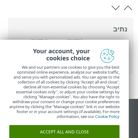
נתיב
העזרה המקוונת של ESET
>
ESET Smart
Security Premium
>
עבודה עם ESET Smart
Your account, your
Security Premium
>
כלים
>
מתזמן
> חלונות
cookies choice
דו-שיח - מתזמן > תזמון המשימה - פעם אחת
We and our partners use cookies to give you the best
optimized online experience, analyze our website traffic,
and serve you with personalized ads. You can agree to the
collection of all cookies by clicking "Accept all and close",
decline all non-essential cookies by choosing "Accept
essential cookies only", or adjust your cookie settings by
clicking "Manage cookies". You also have the right to
withdraw your consent or change your cookie preferences
anytime by clicking the "Manage cookies" link in our website
הצג את האתר למחשב
footer or in your account settings (if available). For more
.
information, see our
Cookie Policy
End of Life
מאגר הידע של ESET
ACCEPT ALL AND CLOSE
הפורום של ESET