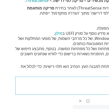
קת מכשירים
>
סריקה לפי דרישה
>
ThreatSense
.
בחירת
סריקה מותאמת
'לפי דרישה' מתוך 'הגדרה מתקדמת' ייפתח.
הפעלה.
מילון
.
– סריקה של כלל מסד נתוניWindows Media Instrumentation (WMI), של כל מרחבי השמות, של מופעי המחלקות ושל
ות המוטבעות כנתונים.
פתחות ושל כל מפתחות המשנה. בנוסף, מתבצע חיפוש של
רים, ההפניות נשארות ברישום כדי לוודא שנתונים חשובים
חת למבנה העץ. הנתיב הוא תלוי-רישיות. כדי לכלול את