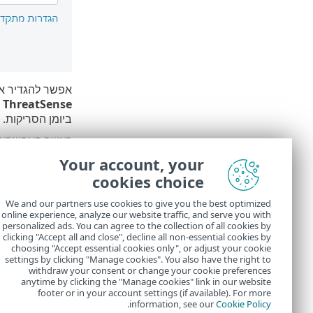
אפשר להגדיר א
>
ThreatSense
ביומן הסריקות.
כאשר האפשרו
Your account, your
לחץ על
סרוק
כד
cookies choice
האפשרות
סרוק
הרשאות לגשת לקבצ
We and our partners use cookies to give you the best optimized
online experience, analyze our website traffic, and serve you with
בתום סר
personalized ads. You can agree to the collection of all cookies by
clicking "Accept all and close", decline all non-essential cookies by
choosing "Accept essential cookies only", or adjust your cookie
settings by clicking "Manage cookies". You also have the right to
withdraw your consent or change your cookie preferences
anytime by clicking the "Manage cookies" link in our website
footer or in your account settings (if available). For more
.
information, see our
Cookie Policy