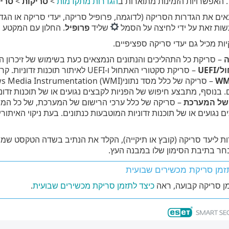
. האפשרויות הזמינות מתוארות ב
הגדרות מתקדמות
>
סריקות
>
סרי
ת הגדרות הסריקה (לדוגמה, פרופיל סריקה, יעדי סריקה או הגדרות ThreatSense) לאחר 
עשות זאת על ידי לחיצה על הסמל
שליד
פרופיל
. החלון עם המקטע 
ות מכיל גם יעדי סריקה ספציפיים.
ה
– סריקת כל התהליכים והנתונים הנמצאים כעת בשימוש של זיכרון ה
UEF
– סריקת סקטורי האתחול ו-UEFI לאיתור תוכנות זדוניות. קרא מידע נוסף על סורק UEFI ב
. בנוסף, מתבצע חיפוש של הפניות לקבצים נגועים או של תוכנות זדוני
 של המערכת
– סריקה של כלל ערכי הרישום של המערכת, של כל המ
ם נגועים או של תוכנות זדוניות המוטבעות כנתונים. בעת ניקוי האיתו
ות ליעד סריקה (קובץ או תיקייה), הקלד את הנתיב בשדה הטקסט שמת
חר בתיבת הסימון שלו במבנה העץ.
זמן סריקת מכשירים שבועית
מן סריקה קבועה, ראה
כיצד לתזמן סריקת מכשירים שבועית
.