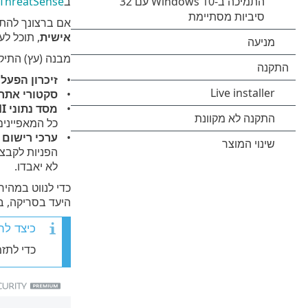
ב
ThreatSense
אם ברצונך להתאים א
אישית
, תוכל ל
מבנה (עץ) התיקי
זיכרון הפעל
סקטורי אתחול/I
מסד נתוני WMI
כל המאפיינים
ערכי רישום
הפניות לקבצי
לא יאבדו.
כדי לנווט במהיר
היעד בסריקה, ב
כיצד לת
כדי לתז