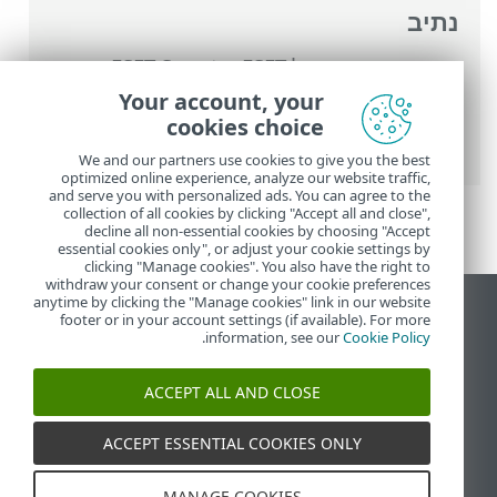
נתיב
העזרה המקוונת של ESET
>
ESET Smart
Security Premium
>
עבודה עם ESET Smart
Your account, your
Security Premium
>
הגדרות
>
הגנת רשת
>
cookies choice
יומני הגנת רשת
We and our partners use cookies to give you the best
optimized online experience, analyze our website traffic,
and serve you with personalized ads. You can agree to the
collection of all cookies by clicking "Accept all and close",
decline all non-essential cookies by choosing "Accept
essential cookies only", or adjust your cookie settings by
clicking "Manage cookies". You also have the right to
withdraw your consent or change your cookie preferences
anytime by clicking the "Manage cookies" link in our website
הצג את האתר למחשב
footer or in your account settings (if available). For more
.
information, see our
Cookie Policy
End of Life
מאגר הידע של ESET
ACCEPT ALL AND CLOSE
הפורום של ESET
ESET Status Portal
ACCEPT ESSENTIAL COOKIES ONLY
תמיכה אזורית
MANAGE COOKIES