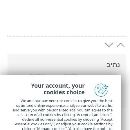
נתיב
העזרה המקוונת של ESET
>
ESET Smart
Security Premium
>
הגדרות מתקדמות
>
Your account, your
התראות
>
הודעות שולחן עבודה
> רשימת
cookies choice
התראות בשולחן העבודה
We and our partners use cookies to give you the best
optimized online experience, analyze our website traffic,
and serve you with personalized ads. You can agree to the
collection of all cookies by clicking "Accept all and close",
decline all non-essential cookies by choosing "Accept
essential cookies only", or adjust your cookie settings by
clicking "Manage cookies". You also have the right to