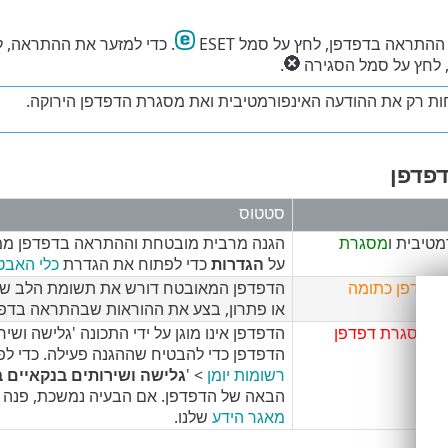
התראה בדפדפן, לחץ על סמל ESET
. כדי למזער את ההתראה, 
 לחץ על סמל הסגירה
.
חות רק את ההודעה האינפורמטיבית ואת מסגרת הדפדפן הירוקה.
פדפן
סטטוס
טיבית ו
מסגרת
הגנה מרבית מובטחת וההתראה בדפדפן ממו
על
הגדרות
כדי לפתוח את הגדרת
כלי האב
דפדפן כתומה
הדפדפן המאובטח דורש את תשומת הלב שלך 
או פתרון, בצע את ההוראות שבהתראה בדפד
 ו
מסגרת דפדפן
הדפדפן כדי להבטיח שההגנה פעילה. כדי ל
רשומות יומן
> '
גלישה ושירותים בנקאיים 
הבאה של הדפדפן. אם הבעיה נמשכת, פנה לתמיכה הטכנית של ET
מאגר הידע
שלנו.