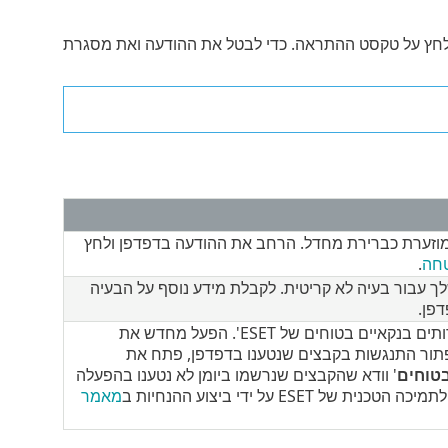
לחץ על טקסט ההתראה. כדי לבטל את ההודעה ואת מסגרת
זערת כברירת מחדל. הרחב את ההודעה בדפדפן ולחץ
טחה
.
עבור בעיה לא קריטית. לקבלת מידע נוסף על הבעיה
פן.
הדפדפן אינו מוגן על ידי התכונה 'גלישה ושירותים בנקאיים בטוחים של ESET'. הפעל מחדש את
פתור התנגשות בקבצים שנטענו בדפדפן, פתח את
בטוחים
' וודא שהקבצים שנרשמו ביומן לא נטענו בהפעלה
ES על ידי ביצוע ההנחיות ב
מאמר